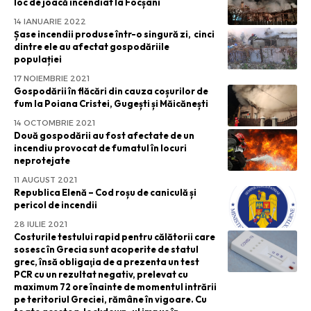
loc de joacă incendiat la Focșani
14 IANUARIE 2022
Șase incendii produse într-o singură zi, cinci
dintre ele au afectat gospodăriile
populației
17 NOIEMBRIE 2021
Gospodării în flăcări din cauza coșurilor de
fum la Poiana Cristei, Gugești și Măicănești
14 OCTOMBRIE 2021
Două gospodării au fost afectate de un
incendiu provocat de fumatul în locuri
neprotejate
11 AUGUST 2021
Republica Elenă – Cod roșu de caniculă și
pericol de incendii
28 IULIE 2021
Costurile testului rapid pentru călătorii care
sosesc în Grecia sunt acoperite de statul
grec, însă obligaţia de a prezenta un test
PCR cu un rezultat negativ, prelevat cu
maximum 72 ore înainte de momentul intrării
pe teritoriul Greciei, rămâne în vigoare. Cu