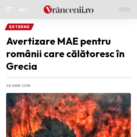
Aa
Ajustor
de
EXTERNE
font
Avertizare MAE pentru
românii care călătoresc în
Grecia
28 IUNIE 2019