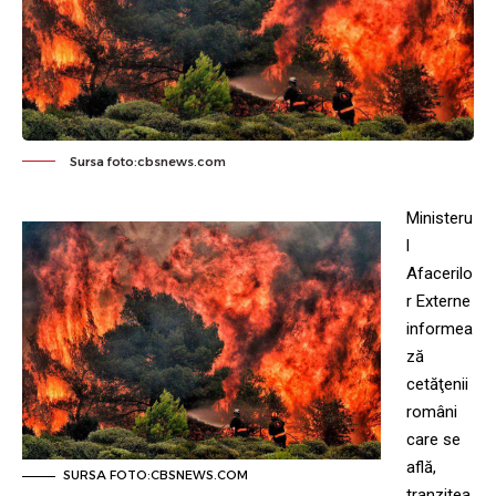
Sursa foto:cbsnews.com
Ministeru
l
Afacerilo
r Externe
informea
ză
cetăţenii
români
care se
află,
SURSA FOTO:CBSNEWS.COM
tranzitea