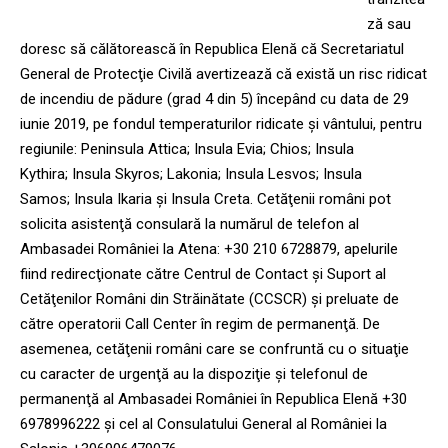
ză sau
doresc să călătorească în Republica Elenă că Secretariatul
General de Protecţie Civilă avertizează că există un risc ridicat
de incendiu de pădure (grad 4 din 5) începând cu data de 29
iunie 2019, pe fondul temperaturilor ridicate şi vântului, pentru
regiunile: Peninsula Attica; Insula Evia; Chios; Insula
Kythira; Insula Skyros; Lakonia; Insula Lesvos; Insula
Samos; Insula Ikaria și Insula Creta. Cetăţenii români pot
solicita asistenţă consulară la numărul de telefon al
Ambasadei României la Atena: +30 210 6728879, apelurile
fiind redirecţionate către Centrul de Contact şi Suport al
Cetăţenilor Români din Străinătate (CCSCR) şi preluate de
către operatorii Call Center în regim de permanenţă. De
asemenea, cetăţenii români care se confruntă cu o situaţie
cu caracter de urgenţă au la dispoziţie şi telefonul de
permanenţă al Ambasadei României în Republica Elenă +30
6978996222 şi cel al Consulatului General al României la