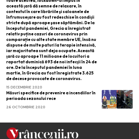
toate acestea, lockdown-ul impus în
această ţară dă semne de relaxare, în
contextul în care librăriile şi saloanele de
înfrumuseţare au fost redeschise în condiţii
stricte după aproape şase săptămâni. De la
începutul pandemiei, Grecia a înregistrat
relativ puține cazuri de coronavirus prin
comparație cu alte state membre UE, însă nu
dispune de multe paturi la terapie intensivă,
iar majoritatea sunt deja ocupate. Această
ţară cu aproape 11 milioane de locuitori a
raportat duminică 693 de noi infecţii în 24 de
ore. De la începutul pandemiei în luna
martie, în Grecia au fost înregistrate 3.625
de decese provocate de coronavirus.
15 DECEMBRIE 2020
Măsuri specifice de prevenire a incendiilor în
perioada sezonului rece
26 OCTOMBRIE 2020