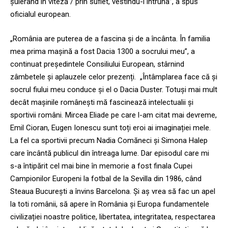
șuierând în viteză / prin suflet, vestindu-l întruna”, a spus
oficialul european.
„România are puterea de a fascina și de a încânta. În familia
mea prima mașină a fost Dacia 1300 a socrului meu”, a
continuat președintele Consiliului European, stârnind
zâmbetele și aplauzele celor prezenți. „Întâmplarea face că și
socrul fiului meu conduce și el o Dacia Duster. Totuși mai mult
decât mașinile românești mă fascinează intelectualii și
sportivii români. Mircea Eliade pe care l-am citat mai devreme,
Emil Cioran, Eugen Ionescu sunt toți eroi ai imaginației mele.
La fel ca sportivii precum Nadia Comăneci și Simona Halep
care încântă publicul din întreaga lume. Dar episodul care mi
s-a întipărit cel mai bine în memorie a fost finala Cupei
Campionilor Europeni la fotbal de la Sevilla din 1986, când
Steaua București a învins Barcelona. Și aș vrea să fac un apel
la toti românii, să apere în România și Europa fundamentele
civilizației noastre politice, libertatea, integritatea, respectarea