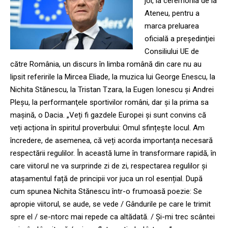
joi, la ceremonia de la
Ateneu, pentru a
marca preluarea
oficială a preşedinţiei
Consiliului UE de
către România, un discurs în limba română din care nu au
lipsit referirile la Mircea Eliade, la muzica lui George Enescu, la
Nichita Stănescu, la Tristan Tzara, la Eugen Ionescu şi Andrei
Pleşu, la performanţele sportivilor români, dar şi la prima sa
maşină, o Dacia. „Veți fi gazdele Europei și sunt convins că
veți acționa în spiritul proverbului: Omul sfințește locul. Am
încredere, de asemenea, că veți acorda importanța necesară
respectării regulilor. În această lume în transformare rapidă, în
care viitorul ne va surprinde zi de zi, respectarea regulilor și
atașamentul față de principii vor juca un rol esențial. După
cum spunea Nichita Stănescu într-o frumoasă poezie: Se
apropie viitorul, se aude, se vede / Gândurile pe care le trimit
spre el / se-ntorc mai repede ca altădată. / Și-mi trec scântei