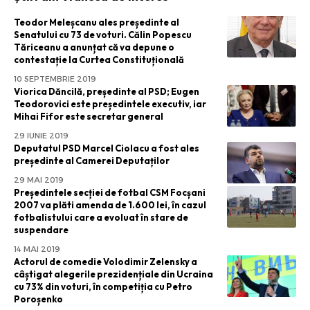
Teodor Meleșcanu ales președinte al
Senatului cu 73 de voturi. Călin Popescu
Tăriceanu a anunțat că va depune o
contestație la Curtea Constituțională
10 SEPTEMBRIE 2019
Viorica Dăncilă, președinte al PSD; Eugen
Teodorovici este președintele executiv, iar
Mihai Fifor este secretar general
29 IUNIE 2019
Deputatul PSD Marcel Ciolacu a fost ales
președinte al Camerei Deputaților
29 MAI 2019
Președintele secției de fotbal CSM Focșani
2007 va plăti amenda de 1.600 lei, în cazul
fotbalistului care a evoluat în stare de
suspendare
14 MAI 2019
Actorul de comedie Volodimir Zelensky a
câștigat alegerile prezidențiale din Ucraina
cu 73% din voturi, în competiția cu Petro
Poroșenko