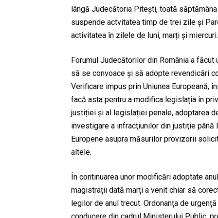
lângă Judecătoria Pitești, toată săptămâna 
suspende actvitatea timp de trei zile și P
activitatea în zilele de luni, marți și miercuri.
Forumul Judecătorilor din România a făcut u
să se convoace și să adopte revendicări 
Verificare impus prin Uniunea Europeană, ini
facă asta pentru a modifica legislația în pri
justiției și al legislației penale, adoptarea 
investigare a infracţiunilor din justiţie până
Europene asupra măsurilor provizorii solici
altele.
În continuarea unor modificări adoptate anul 
magistrații dată marți a venit chiar să cor
legilor de anul trecut. Ordonanța de urgenț
conducere din cadrul Ministerului Public, pr