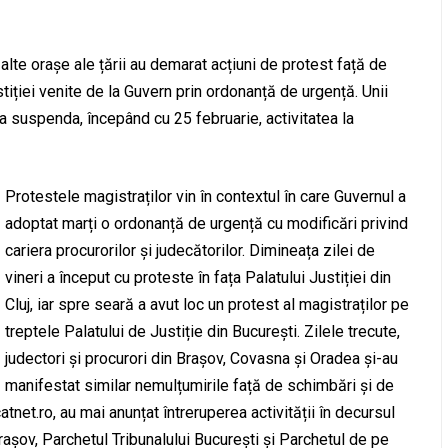
 alte orașe ale țării au demarat acțiuni de protest față de
stiției venite de la Guvern prin ordonanță de urgență. Unii
 a suspenda, începând cu 25 februarie, activitatea la
Protestele magistraților vin în contextul în care Guvernul a
adoptat marți o ordonanță de urgență cu modificări privind
cariera procurorilor și judecătorilor. Dimineața zilei de
vineri a început cu proteste în fața Palatului Justiției din
Cluj, iar spre seară a avut loc un protest al magistraților pe
treptele Palatului de Justiție din București. Zilele trecute,
judectori și procurori din Brașov, Covasna și Oradea și-au
manifestat similar nemulțumirile față de schimbări și de
net.ro, au mai anunțat întreruperea activității în decursul
rașov, Parchetul Tribunalului București și Parchetul de pe