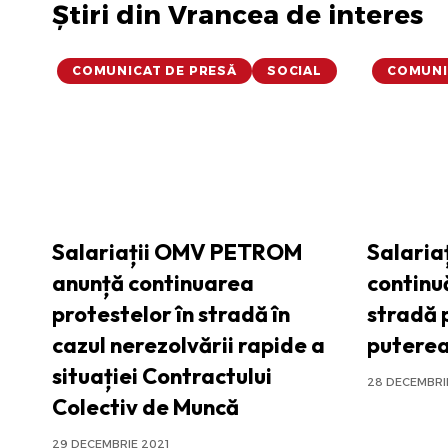
Știri din Vrancea de interes
COMUNICAT DE PRESĂ
SOCIAL
COMUNI
Salariații OMV PETROM
Salari
anunță continuarea
continuă
protestelor în stradă în
stradă 
cazul nerezolvării rapide a
putere
situației Contractului
28 DECEMBRI
Colectiv de Muncă
29 DECEMBRIE 2021