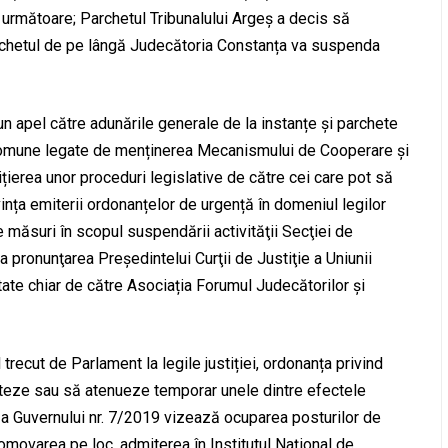
următoare; Parchetul Tribunalului Argeș a decis să
archetul de pe lângă Judecătoria Constanța va suspenda
n apel către adunările generale de la instanțe și parchete
comune legate de menținerea Mecanismului de Cooperare și
țierea unor proceduri legislative de către cei care pot să
vința emiterii ordonanțelor de urgență în domeniul legilor
de măsuri în scopul suspendării activităţii Secţiei de
 la pronunţarea Preşedintelui Curţii de Justiţie a Uniunii
tate chiar de către Asociația Forumul Judecătorilor și
trecut de Parlament la legile justiției, ordonanța privind
ecteze sau să atenueze temporar unele dintre efectele
ă a Guvernului nr. 7/2019 vizează ocuparea posturilor de
omovarea pe loc, admiterea în Institutul Național de