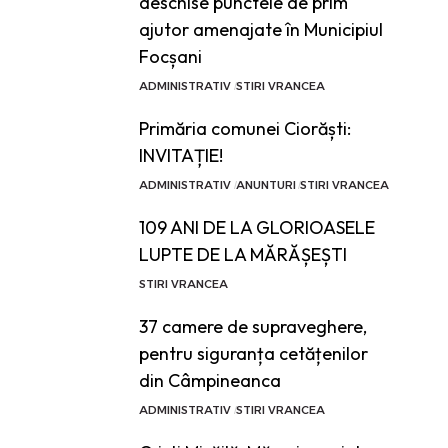
deschise punctele de prim
ajutor amenajate în Municipiul
Focșani
ADMINISTRATIV
STIRI VRANCEA
Primăria comunei Ciorăști:
INVITAȚIE!
ADMINISTRATIV
ANUNTURI
STIRI VRANCEA
109 ANI DE LA GLORIOASELE
LUPTE DE LA MĂRĂȘEȘTI
STIRI VRANCEA
37 camere de supraveghere,
pentru siguranța cetățenilor
din Câmpineanca
ADMINISTRATIV
STIRI VRANCEA