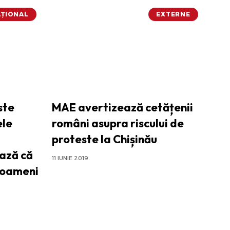
ȚIONAL
EXTERNE
ste
MAE avertizează cetățenii
ele
români asupra riscului de
proteste la Chișinău
ază că
11 IUNIE 2019
 oameni