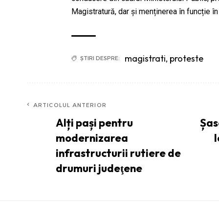
Magistratură, dar și menținerea în funcție în
magistrati
,
proteste
ȘTIRI DESPRE:
ARTICOLUL ANTERIOR
Alți pași pentru
Șas
modernizarea
I
infrastructurii rutiere de
drumuri judeţene