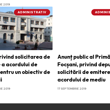
E 2019
ADMINISTRATIV
ADMINI
rivind solicitarea de
Anunț public al Primă
 a acordului de
Focșani, privind de
entru un obiectiv de
solicitării de emitere
i
acordului de mediu
IE 2019
17 SEPTEMBRIE 2019