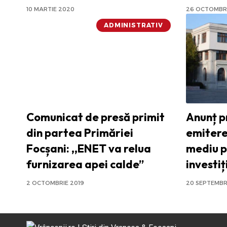
10 MARTIE 2020
26 OCTOMBRI
ADMINISTRATIV
Comunicat de presă primit
Anunț p
din partea Primăriei
emitere
Focșani: ,,ENET va relua
mediu p
furnizarea apei calde”
investiți
2 OCTOMBRIE 2019
20 SEPTEMBR