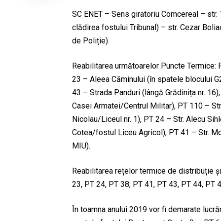
SC ENET – Sens giratoriu Comcereal – str. 
clădirea fostului Tribunal) – str. Cezar Boli
de Poliție).
Reabilitarea următoarelor Puncte Termice: PT
23 – Aleea Căminului (în spatele blocului G2
43 – Strada Panduri (lângă Grădinița nr. 16)
Casei Armatei/Centrul Militar), PT 110 – S
Nicolau/Liceul nr. 1), PT 24 – Str. Alecu Sihl
Cotea/fostul Liceu Agricol), PT 41 – Str. Mo
MIU).
Reabilitarea rețelor termice de distribuție 
23, PT 24, PT 38, PT 41, PT 43, PT 44, PT 
În toamna anului 2019 vor fi demarate lucrări