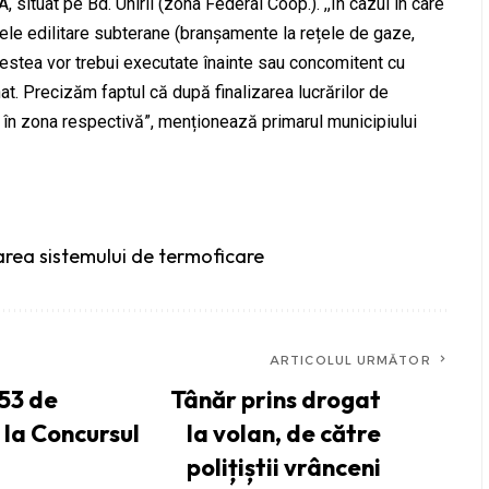
 situat pe Bd. Unirii (zona Federal Coop.). ,,În cazul în care
ețele edilitare subterane (branșamente la rețele de gaze,
 acestea vor trebui executate înainte sau concomitent cu
t. Precizăm faptul că după finalizarea lucrărilor de
e în zona respectivă”, menționează primarul municipiului
tarea sistemului de termoficare
ARTICOLUL URMĂTOR
 53 de
Tânăr prins drogat
e la Concursul
la volan, de către
polițiștii vrânceni