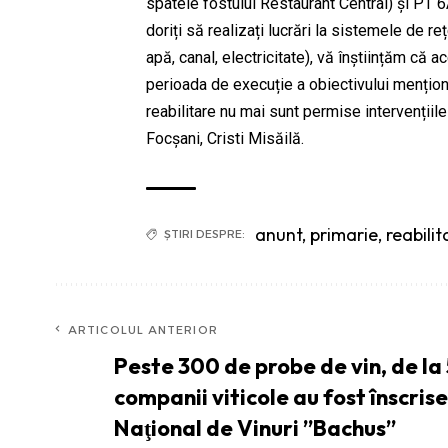
spatele fostului Restaurant Central) și PT 6A,
doriți să realizați lucrări la sistemele de r
apă, canal, electricitate), vă înștiințăm că
perioada de execuție a obiectivului menționa
reabilitare nu mai sunt permise intervențiil
Focșani, Cristi Misăilă.
anunt
,
primarie
,
reabili
ȘTIRI DESPRE:
ARTICOLUL ANTERIOR
Peste 300 de probe de vin, de la
companii viticole au fost înscris
Naţional de Vinuri ”Bachus”