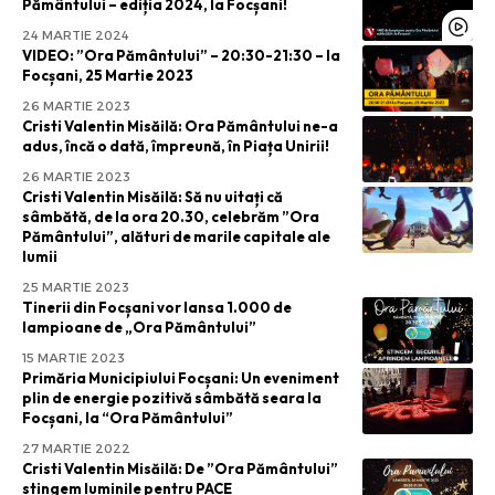
Pământului – ediția 2024, la Focșani!
24 MARTIE 2024
VIDEO: ”Ora Pământului” – 20:30-21:30 – la
Focșani, 25 Martie 2023
26 MARTIE 2023
Cristi Valentin Misăilă: Ora Pământului ne-a
adus, încă o dată, împreună, în Piața Unirii!
26 MARTIE 2023
Cristi Valentin Misăilă: Să nu uitați că
sâmbătă, de la ora 20.30, celebrăm ”Ora
Pământului”, alături de marile capitale ale
lumii
25 MARTIE 2023
Tinerii din Focșani vor lansa 1.000 de
lampioane de „Ora Pământului”
15 MARTIE 2023
Primăria Municipiului Focșani: Un eveniment
plin de energie pozitivă sâmbătă seara la
Focșani, la “Ora Pământului”
27 MARTIE 2022
Cristi Valentin Misăilă: De ”Ora Pământului”
stingem luminile pentru PACE