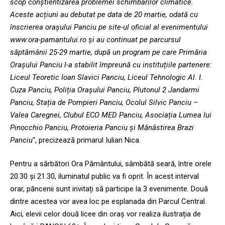
scop conștientizarea problemei schimbărilor climatice.
Aceste acțiuni au debutat pe data de 20 martie, odată cu
înscrierea orașului Panciu pe site-ul oficial al evenimentului
www.ora-pamantului.ro și au continuat pe parcursul
săptămânii 25-29 martie, după un program pe care Primăria
Orașului Panciu l-a stabilit împreună cu instituțiile partenere:
Liceul Teoretic Ioan Slavici Panciu, Liceul Tehnologic Al. I.
Cuza Panciu, Poliția Orașului Panciu, Plutonul 2 Jandarmi
Panciu, Stația de Pompieri Panciu, Ocolul Silvic Panciu –
Valea Caregnei, Clubul ECO MED Panciu, Asociația Lumea lui
Pinocchio Panciu, Protoieria Panciu și Mănăstirea Brazi
Panciu
“, precizează primarul Iulian Nica.
Pentru a sărbători Ora Pământului, sâmbătă seară, între orele
20.30 și 21.30, iluminatul public va fi oprit. În acest interval
orar, păncenii sunt invitați să participe la 3 evenimente. Două
dintre acestea vor avea loc pe esplanada din Parcul Central.
Aici, elevii celor două licee din oraș vor realiza ilustrația de