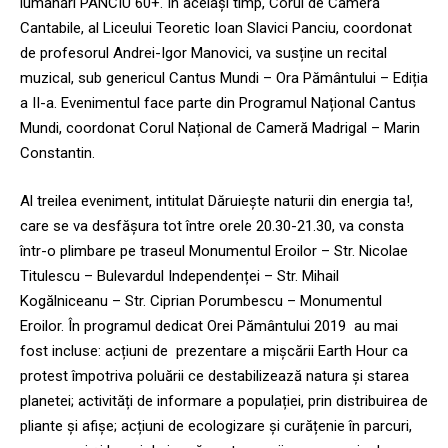
lumânări PANCIU 60+. În același timp, Corul de Cameră
Cantabile, al Liceului Teoretic Ioan Slavici Panciu, coordonat
de profesorul Andrei-Igor Manovici, va susține un recital
muzical, sub genericul Cantus Mundi – Ora Pământului – Ediția
a II-a. Evenimentul face parte din Programul Național Cantus
Mundi, coordonat Corul Național de Cameră Madrigal – Marin
Constantin.
Al treilea eveniment, intitulat Dăruiește naturii din energia ta!,
care se va desfășura tot între orele 20.30-21.30, va consta
într-o plimbare pe traseul Monumentul Eroilor – Str. Nicolae
Titulescu – Bulevardul Independenței – Str. Mihail
Kogălniceanu – Str. Ciprian Porumbescu – Monumentul
Eroilor. În programul dedicat Orei Pământului 2019 au mai
fost incluse: acțiuni de prezentare a mișcării Earth Hour ca
protest împotriva poluării ce destabilizează natura și starea
planetei; activități de informare a populației, prin distribuirea de
pliante și afișe; acțiuni de ecologizare și curățenie în parcuri,