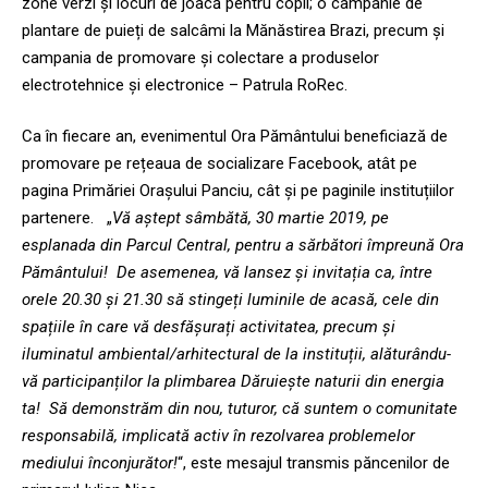
zone verzi și locuri de joacă pentru copii; o campanie de
plantare de puieți de salcâmi la Mănăstirea Brazi, precum și
campania de promovare și colectare a produselor
electrotehnice și electronice – Patrula RoRec.
Ca în fiecare an, evenimentul Ora Pământului beneficiază de
promovare pe rețeaua de socializare Facebook, atât pe
pagina Primăriei Orașului Panciu, cât și pe paginile instituțiilor
partenere. „
Vă aștept sâmbătă, 30 martie 2019, pe
esplanada din Parcul Central, pentru a sărbători împreună Ora
Pământului! De asemenea, vă lansez și invitația ca, între
orele 20.30 și 21.30 să stingeți luminile de acasă, cele din
spațiile în care vă desfășurați activitatea, precum și
iluminatul ambiental/arhitectural de la instituții, alăturându-
vă participanților la plimbarea Dăruiește naturii din energia
ta! Să demonstrăm din nou, tuturor, că suntem o comunitate
responsabilă, implicată activ în rezolvarea problemelor
mediului înconjurător!
“, este mesajul transmis păncenilor de