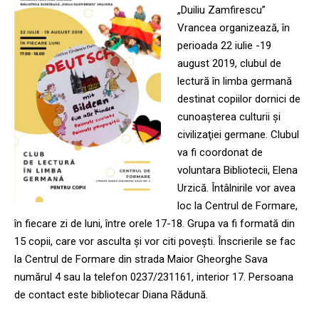
„Duiliu Zamfirescu”
Vrancea organizează, în
perioada 22 iulie -19
august 2019, clubul de
lectură în limba germană
destinat copiilor dornici de
cunoaşterea culturii şi
civilizaţiei germane. Clubul
va fi coordonat de
voluntara Bibliotecii, Elena
Urzică. Întâlnirile vor avea
loc la Centrul de Formare,
în fiecare zi de luni, între orele 17-18. Grupa va fi formată din
15 copii, care vor asculta și vor citi povești. Înscrierile se fac
la Centrul de Formare din strada Maior Gheorghe Sava
numărul 4 sau la telefon 0237/231161, interior 17. Persoana
de contact este bibliotecar Diana Rădună.