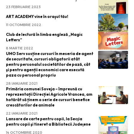
23 FEBRUARIE 2023
ART ACADEMY vine în orașul tău!
11 OCTOMBRIE 2022
Club de lectură în limba engleză „Magic
Letters”
8 MARTIE 2022
UMO Serv susține cursuri în meseria de agent
de securitate, cursuri obligatorii atât
pentru personalul societătilor de pază, cât
şi pentru agenții economici care execută
paza cu personal propriu
28 IANUARIE 2021
Primăria comunei Soveja – împreună cu
reprezentații Direcției Agricole Vrancea, am
hotărât să ținem o serie de cursuri benefice
crescătorilor de animale
22 IANUARIE 2021
Lansare de carte pentru copii, la Secţia
pentru copii şi tineret a Bibliotecii Judeţene
14 OCTOMBRIE 2020