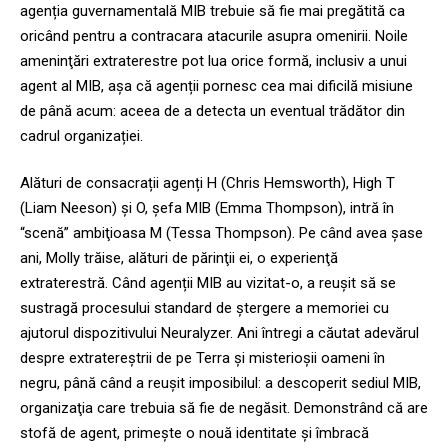
agenția guvernamentală MIB trebuie să fie mai pregătită ca
oricând pentru a contracara atacurile asupra omenirii. Noile
ameninţări extraterestre pot lua orice formă, inclusiv a unui
agent al MIB, așa că agenții pornesc cea mai dificilă misiune
de până acum: aceea de a detecta un eventual trădător din
cadrul organizației.
Alături de consacrații agenți H (Chris Hemsworth), High T
(Liam Neeson) și O, șefa MIB (Emma Thompson), intră în
“scenă” ambiţioasa M (Tessa Thompson). Pe când avea șase
ani, Molly trăise, alături de părinţii ei, o experienţă
extraterestră. Când agenții MIB au vizitat-o, a reuşit să se
sustragă procesului standard de ştergere a memoriei cu
ajutorul dispozitivului Neuralyzer. Ani întregi a căutat adevărul
despre extratereştrii de pe Terra şi misterioşii oameni în
negru, până când a reușit imposibilul: a descoperit sediul MIB,
organizaţia care trebuia să fie de negăsit. Demonstrând că are
stofă de agent, primește o nouă identitate și îmbracă