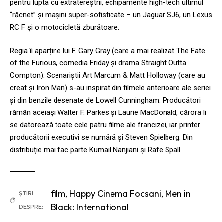
pentru lupta cu extratereştrii, echipamente high-tech ultimul
“răcnet” și mașini super-sofisticate – un Jaguar SJ6, un Lexus
RC F și o motocicletă zburătoare.
Regia îi aparține lui F. Gary Gray (care a mai realizat The Fate
of the Furious, comedia Friday și drama Straight Outta
Compton). Scenariştii Art Marcum & Matt Holloway (care au
creat și Iron Man) s-au inspirat din filmele anterioare ale seriei
și din benzile desenate de Lowell Cunningham. Producători
rămân aceiași Walter F. Parkes şi Laurie MacDonald, cărora li
se datorează toate cele patru filme ale francizei, iar printer
producătorii executivi se numără și Steven Spielberg. Din
distribuție mai fac parte Kumail Nanjiani și Rafe Spall.
film
,
Happy Cinema Focsani
,
Men in
ȘTIRI
Black: International
DESPRE: