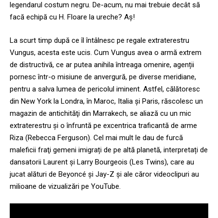
legendarul costum negru. De-acum, nu mai trebuie decât să
facă echipă cu H. Floare la ureche? Aș!
La scurt timp după ce îl întâlnesc pe regale extraterestru
Vungus, acesta este ucis. Cum Vungus avea o armă extrem
de distructivă, ce ar putea anihila întreaga omenire, agenții
pornesc într-o misiune de anvergură, pe diverse meridiane,
pentru a salva lumea de pericolul iminent. Astfel, călătoresc
din New York la Londra, în Maroc, Italia şi Paris, răscolesc un
magazin de antichităţi din Marrakech, se aliază cu un mic
extraterestru și o înfruntă pe excentrica traficantă de arme
Riza (Rebecca Ferguson). Cel mai mult le dau de furcă
maleficii fraţi gemeni imigrați de pe altă planetă, interpretați de
dansatorii Laurent şi Larry Bourgeois (Les Twins), care au
jucat alături de Beyoncé şi Jay-Z și ale căror videoclipuri au
milioane de vizualizări pe YouTube.