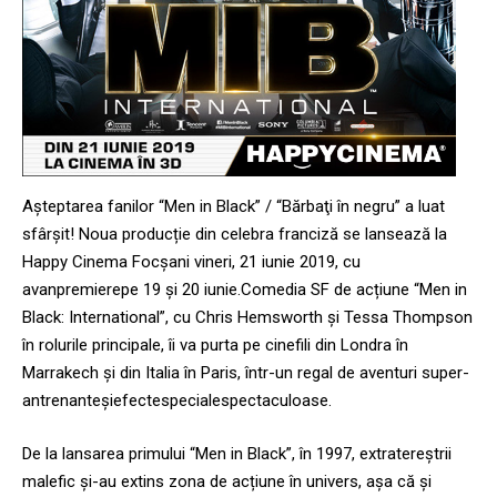
Așteptarea fanilor “Men in Black” / “Bărbaţi în negru” a luat
sfârșit! Noua producție din celebra franciză se lansează la
Happy Cinema Focșani vineri, 21 iunie 2019, cu
avanpremierepe 19 și 20 iunie.Comedia SF de acțiune “Men in
Black: International”, cu Chris Hemsworth și Tessa Thompson
în rolurile principale, îi va purta pe cinefili din Londra în
Marrakech și din Italia în Paris, într-un regal de aventuri super-
antrenanteșiefectespecialespectaculoase.
De la lansarea primului “Men in Black”, în 1997, extratereștrii
malefic și-au extins zona de acțiune în univers, așa că și