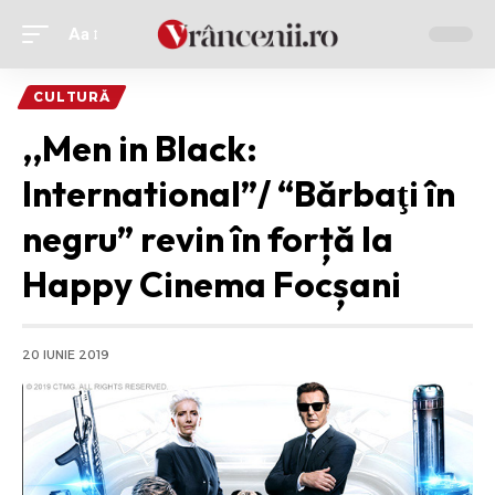
Aa
Ajustor
de
CULTURĂ
font
,,Men in Black:
International”/ “Bărbaţi în
negru” revin în forță la
Happy Cinema Focșani
20 IUNIE 2019