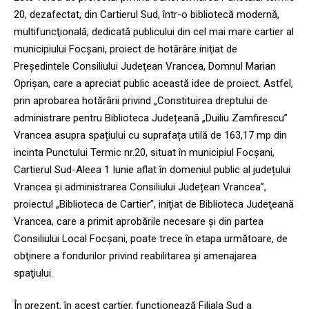
20, dezafectat, din Cartierul Sud, într-o bibliotecă modernă,
multifuncţională, dedicată publicului din cel mai mare cartier al
municipiului Focşani, proiect de hotărâre iniţiat de
Preşedintele Consiliului Judeţean Vrancea, Domnul Marian
Oprişan, care a apreciat public această idee de proiect. Astfel,
prin aprobarea hotărârii privind „Constituirea dreptului de
administrare pentru Biblioteca Județeană „Duiliu Zamfirescu”
Vrancea asupra spațiului cu suprafața utilă de 163,17 mp din
incinta Punctului Termic nr.20, situat în municipiul Focșani,
Cartierul Sud-Aleea 1 Iunie aflat în domeniul public al județului
Vrancea și administrarea Consiliului Județean Vrancea”,
proiectul „Biblioteca de Cartier”, iniţiat de Biblioteca Judeţeană
Vrancea, care a primit aprobările necesare şi din partea
Consiliului Local Focşani, poate trece în etapa următoare, de
obţinere a fondurilor privind reabilitarea şi amenajarea
spaţiului.
În prezent, în acest cartier, funcţionează Filiala Sud a