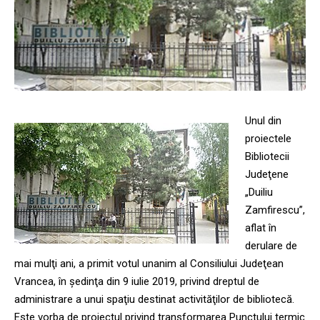
Unul din
proiectele
Bibliotecii
Judeţene
„Duiliu
Zamfirescu”,
aflat în
derulare de
mai mulţi ani, a primit votul unanim al Consiliului Judeţean
Vrancea, în şedinţa din 9 iulie 2019, privind dreptul de
administrare a unui spaţiu destinat activităţilor de bibliotecă.
Este vorba de proiectul privind transformarea Punctului termic