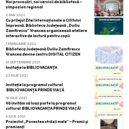
Noi provocări, noi servicii de bibliotecă –
simpozion regional
2 MAI 2022
Cu prilejul Zilei Internaționale a Cititului
Împreună, Biblioteca Județeană „Duiliu
Zamfirescu” Vrancea organizează ateliere
interactive de lectură pentru copii
1 FEBRUARIE 2022
Biblioteca Județeană Duiliu Zamfirescu
Vrancea devine centru DIGITAL CITIZEN
10 SEPTEMBRIE 2021
Invitație la BIBLIOVACANȚA
23 IULIE 2021
Invitație la programul cultural
BIBLIOVACANȚA PRINDE VIAŢĂ
16 IULIE 2021
Vă invităm să luaţi parte la programul
cultural BIBLIOVACANȚA PRINDE VIAŢĂ!
5 IULIE 2021
Proiectul „Povestea străzii mele” – Premii și
premianți