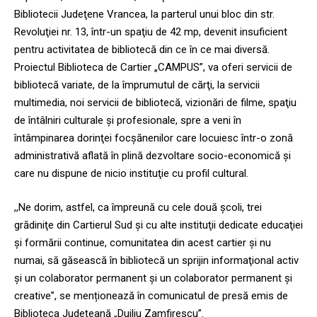
Bibliotecii Judeţene Vrancea, la parterul unui bloc din str.
Revoluţiei nr. 13, într-un spaţiu de 42 mp, devenit insuficient
pentru activitatea de bibliotecă din ce în ce mai diversă.
Proiectul Biblioteca de Cartier „CAMPUS”, va oferi servicii de
bibliotecă variate, de la împrumutul de cărţi, la servicii
multimedia, noi servicii de bibliotecă, vizionări de filme, spaţiu
de întâlniri culturale şi profesionale, spre a veni în
întâmpinarea dorinţei focşănenilor care locuiesc într-o zonă
administrativă aflată în plină dezvoltare socio-economică şi
care nu dispune de nicio instituţie cu profil cultural.
,,Ne dorim, astfel, ca împreună cu cele două şcoli, trei
grădiniţe din Cartierul Sud şi cu alte instituţii dedicate educaţiei
şi formării continue, comunitatea din acest cartier şi nu
numai, să găsească în bibliotecă un sprijin informaţional activ
şi un colaborator permanent şi un colaborator permanent şi
creative”, se menționează în comunicatul de presă emis de
Biblioteca Județeană „Duiliu Zamfirescu”.