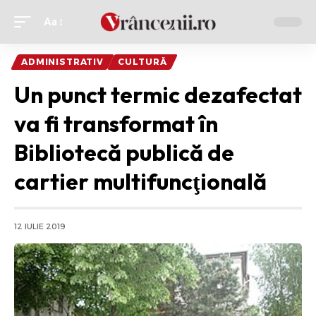
Aa
Ajustor
de
ADMINISTRATIV
CULTURĂ
font
Un punct termic dezafectat
va fi transformat în
Bibliotecă publică de
cartier multifuncţională
12 IULIE 2019