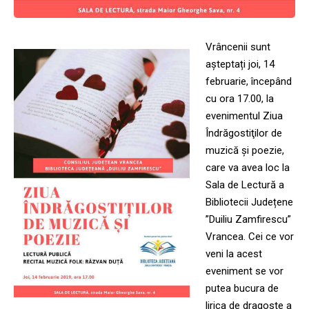
Vrâncenii sunt
așteptați joi, 14
februarie, începând
cu ora 17.00, la
evenimentul Ziua
Îndrăgostiţilor de
muzică și poezie,
care va avea loc la
Sala de Lectură a
Bibliotecii Județene
”Duiliu Zamfirescu”
Vrancea. Cei ce vor
veni la acest
eveniment se vor
putea bucura de
lirica de dragoste a