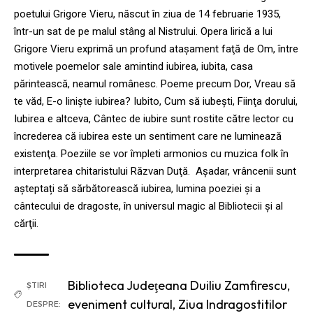
poetului Grigore Vieru, născut în ziua de 14 februarie 1935,
într-un sat de pe malul stâng al Nistrului. Opera lirică a lui
Grigore Vieru exprimă un profund ataşament faţă de Om, între
motivele poemelor sale amintind iubirea, iubita, casa
părintească, neamul românesc. Poeme precum Dor, Vreau să
te văd, E-o linişte iubirea? Iubito, Cum să iubeşti, Fiinţa dorului,
Iubirea e altceva, Cântec de iubire sunt rostite către lector cu
încrederea că iubirea este un sentiment care ne luminează
existenţa. Poeziile se vor împleti armonios cu muzica folk în
interpretarea chitaristului Răzvan Duţă. Așadar, vrâncenii sunt
așteptați să sărbătorească iubirea, lumina poeziei şi a
cântecului de dragoste, în universul magic al Bibliotecii şi al
cărţii.
Biblioteca Judeţeana Duiliu Zamfirescu
,
ȘTIRI
eveniment cultural
,
Ziua Indragostitilor
DESPRE: