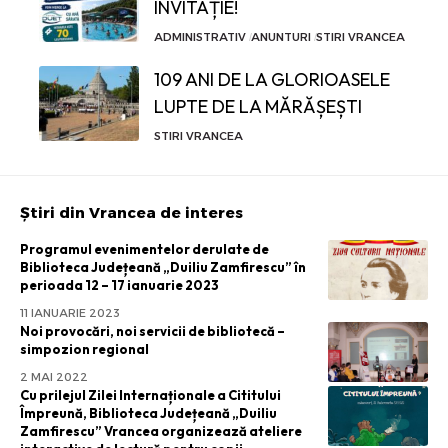
INVITAȚIE!
ADMINISTRATIV
ANUNTURI
STIRI VRANCEA
109 ANI DE LA GLORIOASELE
LUPTE DE LA MĂRĂȘEȘTI
STIRI VRANCEA
Știri din Vrancea de interes
Programul evenimentelor derulate de
Biblioteca Județeană „Duiliu Zamfirescu” în
perioada 12 – 17 ianuarie 2023
11 IANUARIE 2023
Noi provocări, noi servicii de bibliotecă –
simpozion regional
2 MAI 2022
Cu prilejul Zilei Internaționale a Cititului
Împreună, Biblioteca Județeană „Duiliu
Zamfirescu” Vrancea organizează ateliere