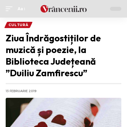
Aa
Ajustor
de
CULTURĂ
font
Ziua Îndrăgostiților de
muzică și poezie, la
Biblioteca Județeană
”Duiliu Zamfirescu”
13 FEBRUARIE 2019