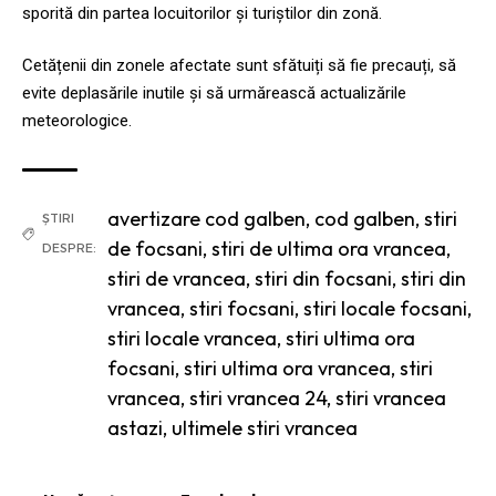
sporită din partea locuitorilor și turiștilor din zonă.
Cetățenii din zonele afectate sunt sfătuiți să fie precauți, să
evite deplasările inutile și să urmărească actualizările
meteorologice.
avertizare cod galben
,
cod galben
,
stiri
ȘTIRI
de focsani
,
stiri de ultima ora vrancea
,
DESPRE:
stiri de vrancea
,
stiri din focsani
,
stiri din
vrancea
,
stiri focsani
,
stiri locale focsani
,
stiri locale vrancea
,
stiri ultima ora
focsani
,
stiri ultima ora vrancea
,
stiri
vrancea
,
stiri vrancea 24
,
stiri vrancea
astazi
,
ultimele stiri vrancea