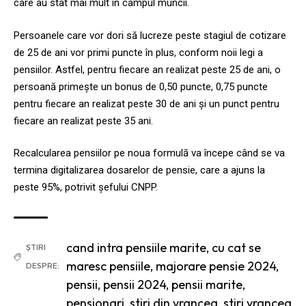
care au stat mai mult în câmpul muncii.
Persoanele care vor dori să lucreze peste stagiul de cotizare
de 25 de ani vor primi puncte în plus, conform noii legi a
pensiilor. Astfel, pentru fiecare an realizat peste 25 de ani, o
persoană primește un bonus de 0,50 puncte, 0,75 puncte
pentru fiecare an realizat peste 30 de ani și un punct pentru
fiecare an realizat peste 35 ani.
Recalcularea pensiilor pe noua formulă va începe când se va
termina digitalizarea dosarelor de pensie, care a ajuns la
peste 95%, potrivit șefului CNPP.
cand intra pensiile marite
,
cu cat se
ȘTIRI
maresc pensiile
,
majorare pensie 2024
,
DESPRE:
pensii
,
pensii 2024
,
pensii marite
,
pensionari
,
stiri din vrancea
,
stiri vrancea