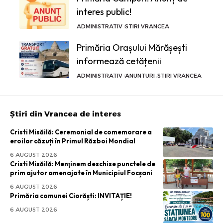
interes public!
ADMINISTRATIV
STIRI VRANCEA
Primăria Orașului Mărășești
informează cetățenii
ADMINISTRATIV
ANUNTURI
STIRI VRANCEA
Știri din Vrancea de interes
Cristi Misăilă: Ceremonial de comemorare a
eroilor căzuți în Primul Război Mondial
6 AUGUST 2026
Cristi Misăilă: Menţinem deschise punctele de
prim ajutor amenajate în Municipiul Focșani
6 AUGUST 2026
Primăria comunei Ciorăști: INVITAȚIE!
6 AUGUST 2026