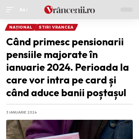
Aa
Ajustor
de
NAȚIONAL
STIRI VRANCEA
font
Când primesc pensionarii
pensiile majorate în
ianuarie 2024. Perioada la
care vor intra pe card și
când aduce banii poștașul
3 IANUARIE 2024