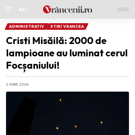
Aa
Ajustor
de
ADMINISTRATIV
STIRI VRANCEA
font
Cristi Misăilă: 2000 de
lampioane au luminat cerul
Focșaniului!
2 IUNIE 2026