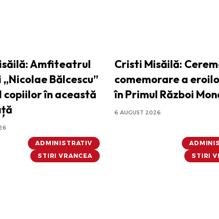
isăilă: Amfiteatrul
Cristi Misăilă: Cerem
i „Nicolae Bălcescu”
comemorare a eroilo
l copiilor în această
în Primul Război Mon
ață
6 AUGUST 2026
26
ADMINISTRATIV
ADMINI
STIRI VRANCEA
STIRI 