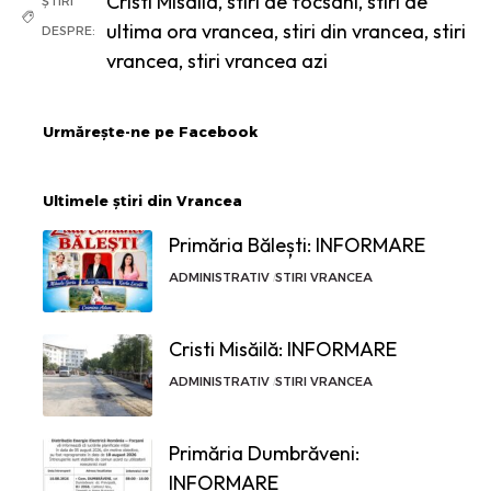
Cristi Misaila
,
stiri de focsani
,
stiri de
ȘTIRI
ultima ora vrancea
,
stiri din vrancea
,
stiri
DESPRE:
vrancea
,
stiri vrancea azi
Urmărește-ne pe Facebook
Ultimele știri din Vrancea
Primăria Bălești: INFORMARE
ADMINISTRATIV
STIRI VRANCEA
Cristi Misăilă: INFORMARE
ADMINISTRATIV
STIRI VRANCEA
Primăria Dumbrăveni:
INFORMARE