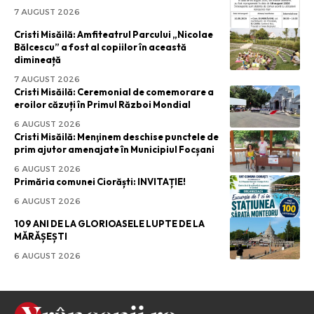
7 AUGUST 2026
Cristi Misăilă: Amfiteatrul Parcului „Nicolae
Bălcescu” a fost al copiilor în această
dimineață
7 AUGUST 2026
Cristi Misăilă: Ceremonial de comemorare a
eroilor căzuți în Primul Război Mondial
6 AUGUST 2026
Cristi Misăilă: Menţinem deschise punctele de
prim ajutor amenajate în Municipiul Focșani
6 AUGUST 2026
Primăria comunei Ciorăști: INVITAȚIE!
6 AUGUST 2026
109 ANI DE LA GLORIOASELE LUPTE DE LA
MĂRĂȘEȘTI
6 AUGUST 2026