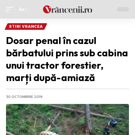
Aa
Ajustor
de
STIRI VRANCEA
font
Dosar penal în cazul
bărbatului prins sub cabina
unui tractor forestier,
marți după-amiază
30 OCTOMBRIE 2019