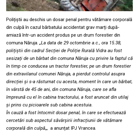
Polițiștii au deschis un dosar penal pentru vătămare corporală
din culpă în cazul bărbatului accidentat grav marți după-
amiază într-un accident produs pe un drum forestier din
comuna Năruja.
„La data de 29 octombrie a.c., ora 15.38,
polițiștii din cadrul Secției de Poliție Rurală Vidra au fost
sesizați de un bărbat din comuna Năruja cu privire la faptul că
în timp ce conducea un tractor forestier, pe un drum forestier
din extravilanul comunei Năruja, a pierdut controlul asupra
direcției și s-a răsturnat cu acesta, moment în care un bărbat,
în vârstă de 45 de ani, din comuna Năruja, care se afla
împreună cu el în cabina tractorului, a fost aruncat din utilaj
și prins cu picioarele sub cabina acestuia.
În cauză a fost întocmit dosar penal, în care se efectuează
cercetări sub aspectul săvârșirii infracțiunii de vătămare
corporală din culpă
„, a anunțat IPJ Vrancea.