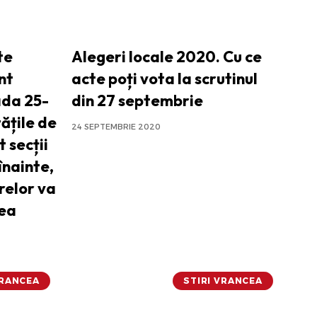
te
Alegeri locale 2020. Cu ce
nt
acte poți vota la scrutinul
ada 25-
din 27 septembrie
ățile de
24 SEPTEMBRIE 2020
 secții
înainte,
relor va
rea
VRANCEA
STIRI VRANCEA