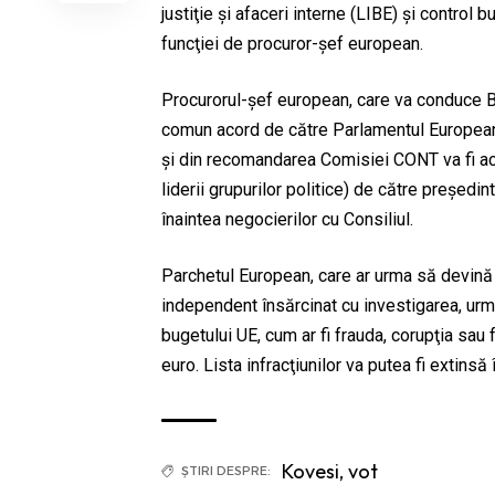
justiţie şi afaceri interne (LIBE) şi contro
funcţiei de procuror-şef european.
Procurorul-şef european, care va conduce Bi
comun acord de către Parlamentul European 
şi din recomandarea Comisiei CONT va fi acu
liderii grupurilor politice) de către preşedi
înaintea negocierilor cu Consiliul.
Parchetul European, care ar urma să devină o
independent însărcinat cu investigarea, urmăr
bugetului UE, cum ar fi frauda, corupţia sa
euro. Lista infracţiunilor va putea fi extinsă 
Kovesi
,
vot
ȘTIRI DESPRE: