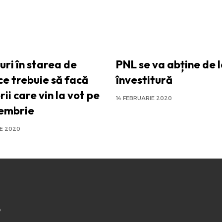
uri în starea de
PNL se va abține de l
ce trebuie să facă
învestitură
ii care vin la vot pe
14 FEBRUARIE 2020
embrie
IE 2020
o