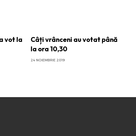
a vot la
Câți vrânceni au votat până
la ora 10,30
24 NOIEMBRIE 2019