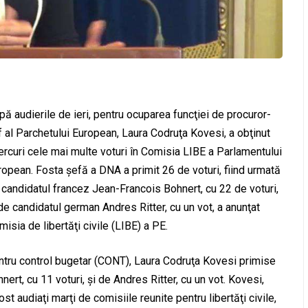
pă audierile de ieri, pentru ocuparea funcţiei de procuror-
f al Parchetului European, Laura Codruţa Kovesi, a obţinut
ercuri cele mai multe voturi în Comisia LIBE a Parlamentului
ropean. Fosta şefă a DNA a primit 26 de voturi, fiind urmată
 candidatul francez Jean-Francois Bohnert, cu 22 de voturi,
 de candidatul german Andres Ritter, cu un vot, a anunţat
isia de libertăţi civile (LIBE) a PE.
entru control bugetar (CONT), Laura Codruţa Kovesi primise
ert, cu 11 voturi, şi de Andres Ritter, cu un vot. Kovesi,
t audiaţi marţi de comisiile reunite pentru libertăţi civile,