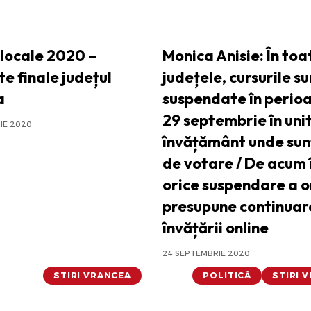
 locale 2020 –
Monica Anisie: În toa
e finale județul
județele, cursurile su
a
suspendate în perio
29 septembrie în unit
IE 2020
învățământ unde sunt
de votare / De acum 
orice suspendare a o
presupune continua
învățării online
24 SEPTEMBRIE 2020
STIRI VRANCEA
POLITICĂ
STIRI 