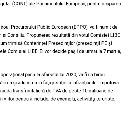
l bugetar (CONT) ale Parlamentului European, pentru ocuparea
roul Procurorului Public European (EPPO), va fi numit de
şi Consiliu. Propunerea rezultată din votul Comisiei LIBE
m trimisă Conferinţei Preşedinţilor (preşedinţii PE şi
ntele Comisiei LIBE. Ei vor decide paşii de urmat la 7 martie,
peraţional până la sfârşitul lui 2020, va fi un birou
irea şi aducerea în faţa justiţiei a infracţiunilor împotriva
u frauda transfrontalieră de TVA de peste 10 milioane de
în viitor pentru a include, de exemplu, activităţi teroriste.