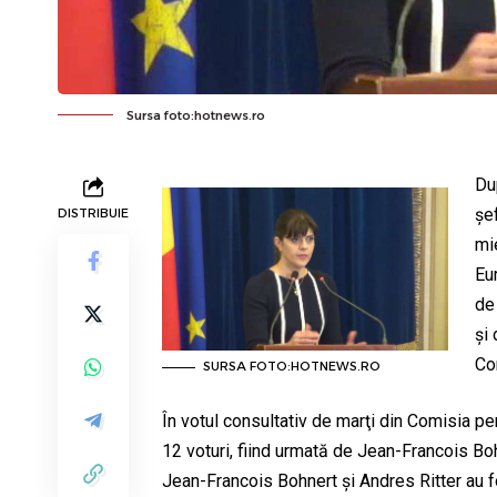
Sursa foto:hotnews.ro
Du
şe
DISTRIBUIE
mi
Eu
de
şi
Com
SURSA FOTO:HOTNEWS.RO
În votul consultativ de marţi din Comisia p
12 voturi, fiind urmată de Jean-Francois Bohn
Jean-Francois Bohnert şi Andres Ritter au fos