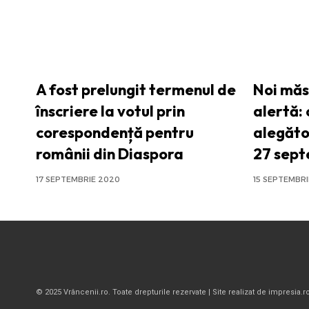
A fost prelungit termenul de
Noi măs
înscriere la votul prin
alertă: 
corespondență pentru
alegător
românii din Diaspora
27 sept
17 SEPTEMBRIE 2020
15 SEPTEMBR
© 2025 Vrâncenii.ro. Toate drepturile rezervate | Site realizat de impresia.r