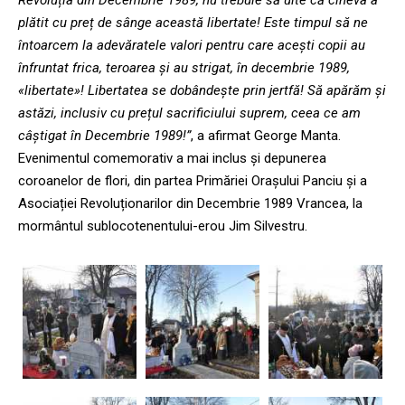
Revoluția din Decembrie 1989, nu trebuie să uite că cineva a
plătit cu preț de sânge această libertate! Este timpul să ne
întoarcem la adevăratele valori pentru care acești copii au
înfruntat frica, teroarea și au strigat, în decembrie 1989,
«libertate»! Libertatea se dobândește prin jertfă! Să apărăm și
astăzi, inclusiv cu prețul sacrificiului suprem, ceea ce am
câștigat în Decembrie 1989!”
, a afirmat George Manta.
Evenimentul comemorativ a mai inclus și depunerea
coroanelor de flori, din partea Primăriei Orașului Panciu și a
Asociației Revoluționarilor din Decembrie 1989 Vrancea, la
mormântul sublocotenentului-erou Jim Silvestru.