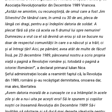
Asociația Revoluționarilor din Decembrie 1989 Vrancea.
„
Astăzi ne amintim, cu recunoștință, de omul care a fost Jim
Silvestru! De tânărul care, în urmă cu 30 de ani, pleca de
lângă cei dragi, pentru a-și îndeplini datoria de soldat. A
plecat fără să știe că acela va fi drumul lui spre nemurire!
Dumnezeu a vrut ca el să devină un erou și să se bucure nu
doar de respectul comunității în care s-a născut și a trăit, ci
și al întregi țări! Aici, pe pământ, avea atât de multe de făcut!
Însă, pe 23 decembrie 1989, pănceanul nostru a scris propria
viață o pagină a Revoluției române și, totodată o pagină a
istoriei României!
”, a declarat primarul Iulian Nica.
Șeful administrației locale a reamintit faptul că, la Revoluția
din 1989, românii și-au recâștigat demnitatea, onoarea dar,
mai ales, libertatea.
„
Avem datoria morală de a cunoaște ce s-a întâmplat în acele
zile și de a nu-i uita pe acești eroi! Să le spunem și copiilor
noștri ce înseamnă Revoluția din Decembrie 1989! Să-i
învățăm să păstreze și să ducă mai departe idealurile pentru