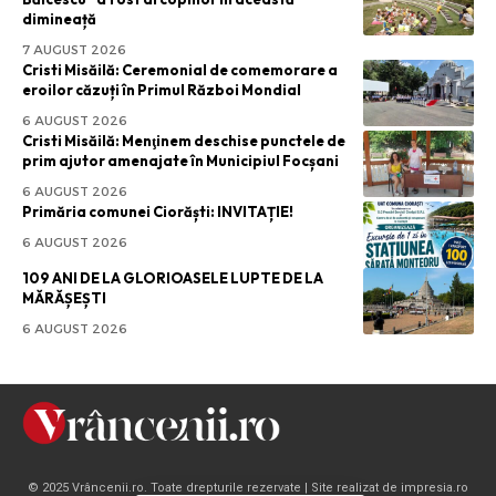
dimineață
7 AUGUST 2026
Cristi Misăilă: Ceremonial de comemorare a
eroilor căzuți în Primul Război Mondial
6 AUGUST 2026
Cristi Misăilă: Menţinem deschise punctele de
prim ajutor amenajate în Municipiul Focșani
6 AUGUST 2026
Primăria comunei Ciorăști: INVITAȚIE!
6 AUGUST 2026
109 ANI DE LA GLORIOASELE LUPTE DE LA
MĂRĂȘEȘTI
6 AUGUST 2026
© 2025 Vrâncenii.ro. Toate drepturile rezervate | Site realizat de impresia.ro