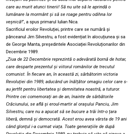
care au murit atunci tinerii! Să nu uite să le aprindă o
lumânare la mormânt și să se roage pentru odihna lor
veșnică
!”, a spus primarul Iulian Nica.
Sacrificiul eroilor Revoluției, printre care se numără și
pănceanul Jim Silvestru, a fost evidențiat în alocuțiunea și sa
de George Manta, președintele Asociației Revoluționarilor din
Decembrie 1989.
„
Ziua de 22 Decembrie reprezintă o adevărată bornă de hotar,
care desparte prezentul și viitorul românilor de trecutul
comunist. În fiecare an, în această zi, sărbătorim victoria
Revoluției din 1989, aducând un înălțător omagiu celor care s-
au jertfit pentru libertatea și demnitatea noastră, a tuturor.
Printre cei comemorați an de an, înainte de sărbătorile
Crăciunului, se află și eroul-martir al orașului Panciu, Jim
Silvestru, care nu a apucat să se bucure a trăi într-o țara
liberă, demnă și democrată. Acest erou avea vârsta de 19 ani
când glonțul i-a curmat viața. Toate generațiile de după