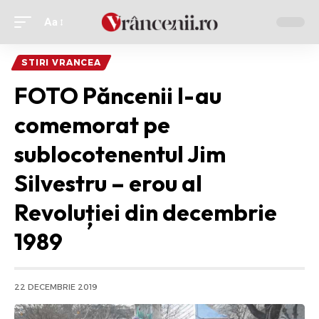
Aa
Ajustor
de
STIRI VRANCEA
font
FOTO Păncenii l-au
comemorat pe
sublocotenentul Jim
Silvestru – erou al
Revoluției din decembrie
1989
22 DECEMBRIE 2019