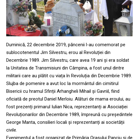
Duminică, 22 decembrie 2019, păncenii l-au comemorat pe
sublocotenentul Jim Silvestru, erou al Revoluției din
Decembrie 1989. Jim Silvestru, care avea 19 ani și era soldat
la Unitatea de Transmisiuni din Câmpina, a fost unul dintre
militarii care au plătit cu viața în Revoluția din Decembrie 1989.
Slujba de pomenire a avut loc la mormântul din cimitirul
Bisericii cu hramul Sfinții Arhangheli Mihail și Gavriil, fiind
oficiată de preotul Daniel Merloiu. Alături de mama eroului, au
fost prezenți primarul Iulian Nica, reprezentanți ai Asociației
Revoluționarilor din Decembrie 1989, împreună cu președintele
George Manta, consilieri locali și reprezentanți ai societății
civile.
Evenimentul a fost organizat de Primăria Orașului Panciu și de