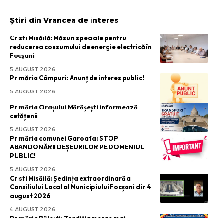
Știri din Vrancea de interes
Cristi Misăilă: Măsuri speciale pentru
reducerea consumului de energie electrică în
Focşani
5 AUGUST 2026
Primăria Câmpuri: Anunț de interes public!
5 AUGUST 2026
Primăria Orașului Mărășești informează
cetățenii
5 AUGUST 2026
Primăria comunei Garoafa: STOP
ABANDONĂRII DEȘEURILOR PE DOMENIUL
PUBLIC!
5 AUGUST 2026
Cristi Misăilă: Ședința extraordinară a
Consiliului Local al Municipiului Focșani din 4
august 2026
4 AUGUST 2026
Primăria Bălești: Tradiția merge mai