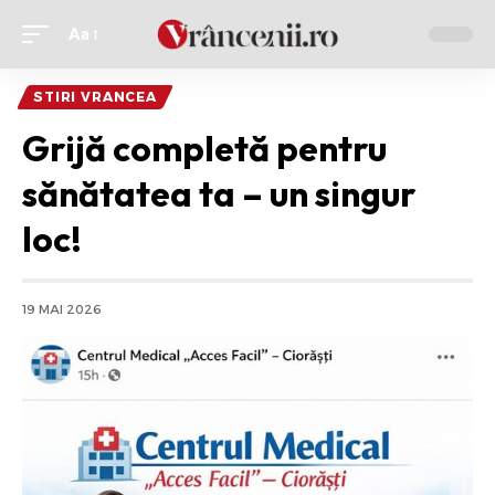
Aa
Ajustor
de
STIRI VRANCEA
font
Grijă completă pentru
sănătatea ta – un singur
loc!
19 MAI 2026