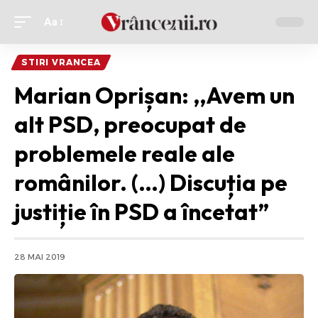
Aa
Ajustor
de
STIRI VRANCEA
font
Marian Oprișan: ,,Avem un
alt PSD, preocupat de
problemele reale ale
românilor. (…) Discuția pe
justiție în PSD a încetat”
28 MAI 2019