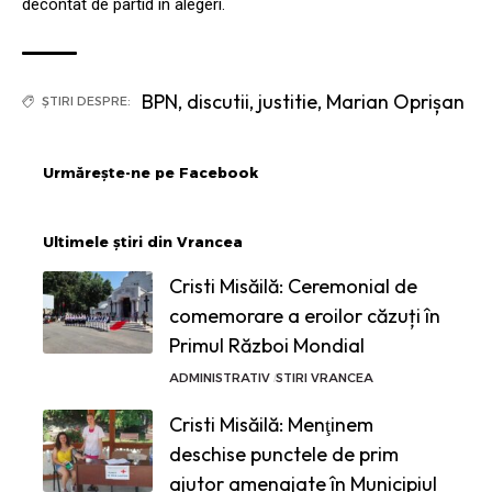
decontat de partid în alegeri.
BPN
,
discutii
,
justitie
,
Marian Oprișan
ȘTIRI DESPRE:
Urmărește-ne pe Facebook
Ultimele știri din Vrancea
Cristi Misăilă: Ceremonial de
comemorare a eroilor căzuți în
Primul Război Mondial
ADMINISTRATIV
STIRI VRANCEA
Cristi Misăilă: Menţinem
deschise punctele de prim
ajutor amenajate în Municipiul