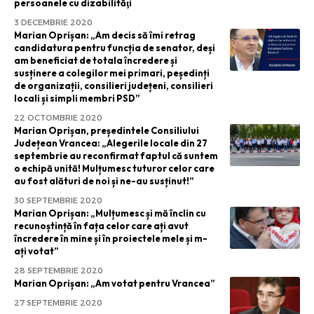
persoanele cu dizabilităţi
3 DECEMBRIE 2020
Marian Oprișan: „Am decis să îmi retrag
candidatura pentru funcția de senator, deși
am beneficiat de totala încredere și
susținere a colegilor mei primari, peședinți
de organizații, consilieri județeni, consilieri
locali și simpli membri PSD”
22 OCTOMBRIE 2020
Marian Oprișan, președintele Consiliului
Județean Vrancea: „Alegerile locale din 27
septembrie au reconfirmat faptul că suntem
o echipă unită! Mulțumesc tuturor celor care
au fost alături de noi și ne-au susținut!”
30 SEPTEMBRIE 2020
Marian Oprișan: „Mulțumesc și mă înclin cu
recunoștință în fața celor care ați avut
încredere în mine și în proiectele mele și m-
ați votat”
28 SEPTEMBRIE 2020
Marian Oprișan: „Am votat pentru Vrancea”
27 SEPTEMBRIE 2020