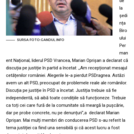
de
la
ședi
nța
Biro
ului
SURSA FOTO:GANDUL.INFO
Per
man
ent Național, liderul PSD Vrancea, Marian Oprișan a declarat că
discuția pe justiție în partid a încetat: ,,Am recepționat mesajul
cetățenilor româniei. Alegerile le-a pierdut PSDragnea. Astăzi
avem un alt PSD, preocupat de problemele reale ale românilor.
Discuția pe justiție în PSD a încetat. Justiția trebuie să fie
independentă, să aibă toate condițiile să funcționeze. Trebuie
ca toți cei care fură de la comunitate să meargă la pușcărie,
dar pe probe concrete, nu pe denunțuri”,a declarat Marian
Oprișan. Mai mulți membri din conducerea PSD s-au referit la
tema justiției ca fiind una sensibilă și că acest lucru a fost