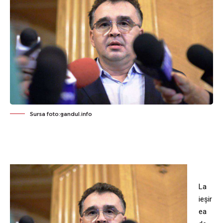
Sursa foto:gandul.info
La
ieșir
ea