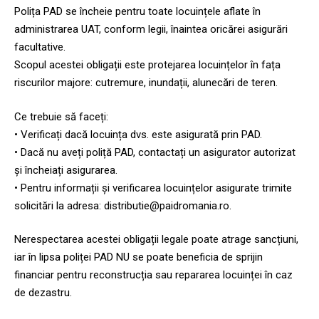
Polița PAD se încheie pentru toate locuințele aflate în
administrarea UAT, conform legii, înaintea oricărei asigurări
facultative.
Scopul acestei obligații este protejarea locuințelor în fața
riscurilor majore: cutremure, inundații, alunecări de teren.
Ce trebuie să faceți:
• Verificați dacă locuința dvs. este asigurată prin PAD.
• Dacă nu aveți poliță PAD, contactați un asigurator autorizat
și încheiați asigurarea.
• Pentru informații și verificarea locuințelor asigurate trimite
solicitări la adresa: distributie@paidromania.ro.
Nerespectarea acestei obligații legale poate atrage sancțiuni,
iar în lipsa poliței PAD NU se poate beneficia de sprijin
financiar pentru reconstrucția sau repararea locuinței în caz
de dezastru.