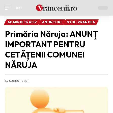
Aa
Ajustor
de
ADMINISTRATIV
ANUNTURI
STIRI VRANCEA
font
Primăria Năruja: ANUNȚ
IMPORTANT PENTRU
CETĂȚENII COMUNEI
NĂRUJA
13 AUGUST 2025