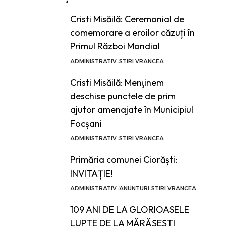
Cristi Misăilă: Ceremonial de
comemorare a eroilor căzuți în
Primul Război Mondial
ADMINISTRATIV
STIRI VRANCEA
Cristi Misăilă: Menţinem
deschise punctele de prim
ajutor amenajate în Municipiul
Focșani
ADMINISTRATIV
STIRI VRANCEA
Primăria comunei Ciorăști:
INVITAȚIE!
ADMINISTRATIV
ANUNTURI
STIRI VRANCEA
109 ANI DE LA GLORIOASELE
LUPTE DE LA MĂRĂȘEȘTI