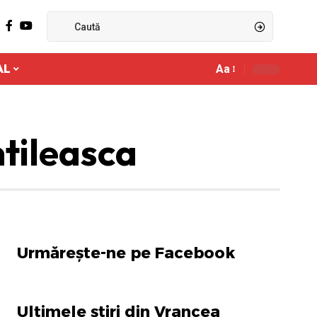
AL
Aa
Ajustor
de
font
ntileasca
Urmărește-ne pe Facebook
Ultimele știri din Vrancea