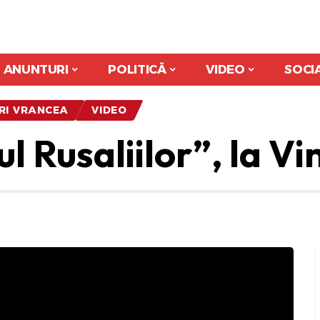
ANUNTURI
POLITICĂ
VIDEO
SOCI
IRI VRANCEA
VIDEO
 Rusaliilor”, la Vi