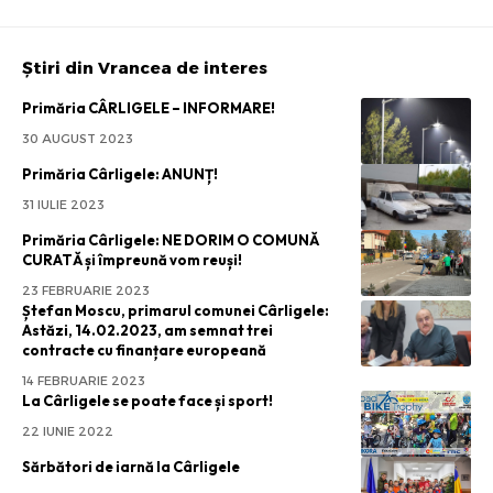
Știri din Vrancea de interes
Primăria CÂRLIGELE – INFORMARE!
30 AUGUST 2023
Primăria Cârligele: ANUNȚ!
31 IULIE 2023
Primăria Cârligele: NE DORIM O COMUNĂ
CURATĂ și împreună vom reuși!
23 FEBRUARIE 2023
Ștefan Moscu, primarul comunei Cârligele:
Astăzi, 14.02.2023, am semnat trei
contracte cu finanțare europeană
14 FEBRUARIE 2023
La Cârligele se poate face și sport!
22 IUNIE 2022
Sărbători de iarnă la Cârligele