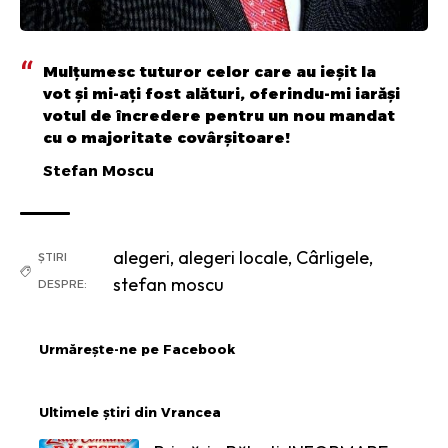
Mulțumesc tuturor celor care au ieșit la
vot și mi-ați fost alături, oferindu-mi iarăși
votul de încredere pentru un nou mandat
cu o majoritate covârșitoare!
Stefan Moscu
alegeri
,
alegeri locale
,
Cârligele
,
ȘTIRI
stefan moscu
DESPRE:
Urmărește-ne pe Facebook
Ultimele știri din Vrancea