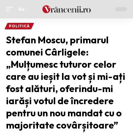
Aa
Ajustor
de
POLITICĂ
font
Stefan Moscu, primarul
comunei Cârligele:
„Mulțumesc tuturor celor
care au ieșit la vot și mi-ați
fost alături, oferindu-mi
iarăși votul de încredere
pentru un nou mandat cu o
majoritate covârșitoare”