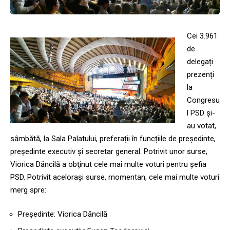
Cei 3.961
de
delegați
prezenți
la
Congresu
l PSD și-
au votat,
sâmbătă, la Sala Palatului, preferații în funcțiile de președinte,
președinte executiv și secretar general. Potrivit unor surse,
Viorica Dăncilă a obţinut cele mai multe voturi pentru şefia
PSD. Potrivit aceloraşi surse, momentan, cele mai multe voturi
merg spre:
Președinte: Viorica Dăncilă