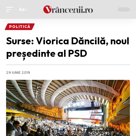
Aa
Ajustor
de
POLITICĂ
font
Surse: Viorica Dăncilă, noul
președinte al PSD
29 IUNIE 2019