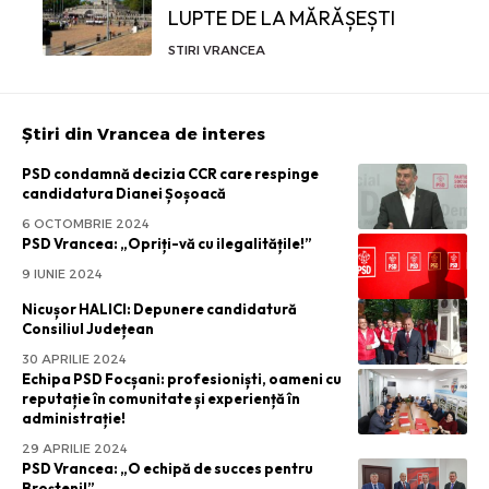
LUPTE DE LA MĂRĂȘEȘTI
STIRI VRANCEA
Știri din Vrancea de interes
PSD condamnă decizia CCR care respinge
candidatura Dianei Șoșoacă
6 OCTOMBRIE 2024
PSD Vrancea: „Opriți-vă cu ilegalitățile!”
9 IUNIE 2024
Nicușor HALICI: Depunere candidatură
Consiliul Județean
30 APRILIE 2024
Echipa PSD Focșani: profesioniști, oameni cu
reputație în comunitate și experiență în
administrație!
29 APRILIE 2024
PSD Vrancea: „O echipă de succes pentru
Broșteni!”