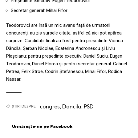
Președinte executiv: Eugen Teodorovici
Secretar general: Mihai Fifor
Teodorovici are însă un mic avans față de următorii
concurenți, au zis sursele citate, astfel că aici pot apărea
surprize. Candidații finali au fost pentru președinte Viorica
Dăncilă, Șerban Nicolae, Ecaterina Andronescu și Liviu
Pleșoianu; pentru președinte executiv: Daniel Suciu, Eugen
Teodorovici, Daniel Florea și pentru secretar general: Gabriel
Petrea, Felix Stroe, Codrin Ștefănescu, Mihai Fifor, Rodica
Nassar.
congres
,
Dancila
,
PSD
ȘTIRI DESPRE:
Urmărește-ne pe Facebook