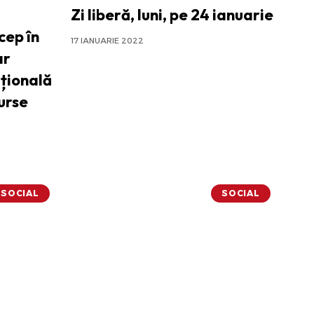
Zi liberă, luni, pe 24 ianuarie
cep în
17 IANUARIE 2022
ar
țională
surse
SOCIAL
SOCIAL