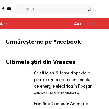
AL
Aa
Ajustor
de
font
Urmărește-ne pe Facebook
Ultimele știri din Vrancea
Cristi Misăilă: Măsuri speciale
pentru reducerea consumului
de energie electrică în Focşani
ADMINISTRATIV
STIRI VRANCEA
Primăria Câmpuri: Anunț de