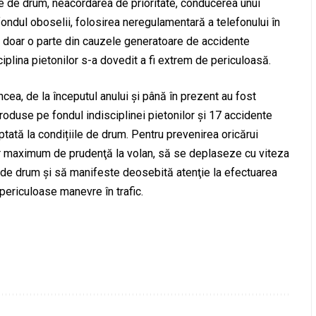
e de drum, neacordarea de prioritate, conducerea unui
fondul oboselii, folosirea neregulamentară a telefonului în
ie doar o parte din cauzele generatoare de accidente
sciplina pietonilor s-a dovedit a fi extrem de periculoasă.
ancea, de la începutul anului şi până în prezent au fost
roduse pe fondul indisciplinei pietonilor și 17 accidente
tată la condițiile de drum. Pentru prevenirea oricărui
 maximum de prudenţă la volan, să se deplaseze cu viteza
e de drum şi să manifeste deosebită atenţie la efectuarea
periculoase manevre în trafic.