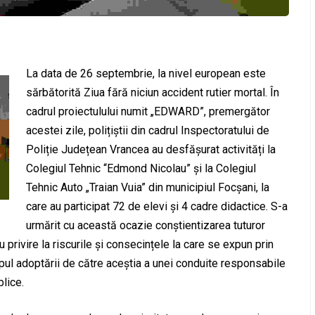
La data de 26 septembrie, la nivel european este
sărbătorită Ziua fără niciun accident rutier mortal. În
cadrul proiectulului numit „EDWARD”, premergător
acestei zile, polițiștii din cadrul Inspectoratului de
Poliție Județean Vrancea au desfășurat activități la
Colegiul Tehnic “Edmond Nicolau” și la Colegiul
Tehnic Auto „Traian Vuia” din municipiul Focșani, la
care au participat 72 de elevi și 4 cadre didactice. S-a
urmărit cu această ocazie conștientizarea tuturor
 cu privire la riscurile și consecințele la care se expun prin
opul adoptării de către aceștia a unei conduite responsabile
lice.