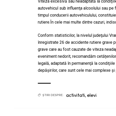
Viteza excesivă sau neadaptată la condiţiil
autovehicul sub influenţa alcoolului sau pe 
timpul conducerii autovehiculului, constitu
rutiere.În cele mai multe dintre cazuri, indi
Conform statisticilor, la nivelul judeţului Vr
înregistrate 26 de accidente rutiere grave p
grave care au fost cauzate de viteza neadap
eveniment nedorit, recomandăm cetățenilor
legală, adaptată în permanenţă la condiţiil
depăşirilor, care sunt cele mai complexe şi 
activitati
,
elevi
ȘTIRI DESPRE: