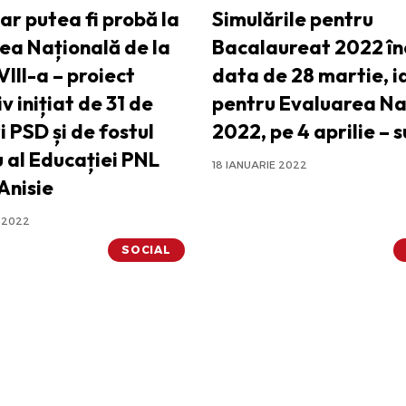
ar putea fi probă la
Simulările pentru
ea Națională de la
Bacalaureat 2022 în
VIII-a – proiect
data de 28 martie, i
iv inițiat de 31 de
pentru Evaluarea Na
 PSD și de fostul
2022, pe 4 aprilie – 
u al Educației PNL
18 IANUARIE 2022
Anisie
 2022
SOCIAL