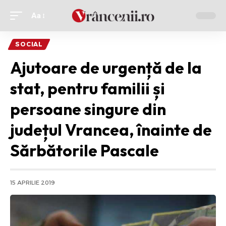
Aa
Ajustor
de
SOCIAL
font
Ajutoare de urgență de la
stat, pentru familii și
persoane singure din
județul Vrancea, înainte de
Sărbătorile Pascale
15 APRILIE 2019