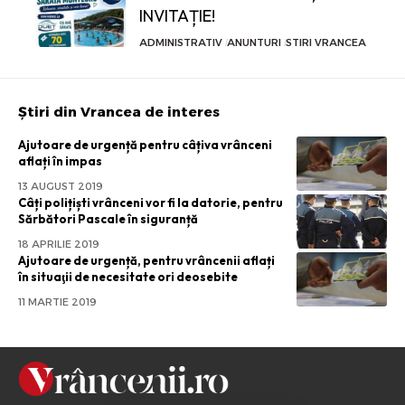
INVITAȚIE!
ADMINISTRATIV
ANUNTURI
STIRI VRANCEA
Știri din Vrancea de interes
Ajutoare de urgență pentru câțiva vrânceni
aflați în impas
13 AUGUST 2019
Câți polițiști vrânceni vor fi la datorie, pentru
Sărbători Pascale în siguranță
18 APRILIE 2019
Ajutoare de urgență, pentru vrâncenii aflați
în situaţii de necesitate ori deosebite
11 MARTIE 2019