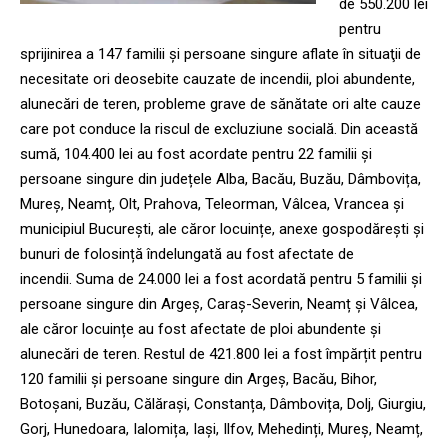
de 550.200 lei
pentru
sprijinirea a 147 familii și persoane singure aflate în situaţii de
necesitate ori deosebite cauzate de incendii, ploi abundente,
alunecări de teren, probleme grave de sănătate ori alte cauze
care pot conduce la riscul de excluziune socială. Din această
sumă, 104.400 lei au fost acordate pentru 22 familii și
persoane singure din județele Alba, Bacău, Buzău, Dâmbovița,
Mureș, Neamț, Olt, Prahova, Teleorman, Vâlcea, Vrancea și
municipiul București, ale căror locuințe, anexe gospodărești și
bunuri de folosință îndelungată au fost afectate de
incendii. Suma de 24.000 lei a fost acordată pentru 5 familii și
persoane singure din Argeș, Caraș-Severin, Neamț și Vâlcea,
ale căror locuințe au fost afectate de ploi abundente și
alunecări de teren. Restul de 421.800 lei a fost împărțit pentru
120 familii și persoane singure din Argeș, Bacău, Bihor,
Botoșani, Buzău, Călărași, Constanța, Dâmbovița, Dolj, Giurgiu,
Gorj, Hunedoara, Ialomița, Iași, Ilfov, Mehedinți, Mureș, Neamț,