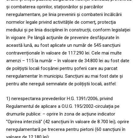
și combaterea opririlor, staționărilor și parcărilor
neregulamentare, pe linia prevenirii şi combaterii încălcării
normelor legale privind activitățile de comerţ, protecţia
mediului și pe linia disciplinei în construcții, conform legislaţiei
în vigoare. Pe lângă acţiunile de prevenire desfășurate în
această lună, au fost aplicate un număr de 545 sancțiuni
contravenționale în valoare de 117.290 lei. Cele mai multe
amenzi – 115 la număr – în valoare de 34.800 lei au fost date
de polițiștii locali focșănei pentru șoferii care au parcat
neregulamentar în municipiu. Sancțiuni au mai fost date și
pentru alte nereguli semnalate de polițiștii locali, astfel:
1) nerespectarea prevederilor H.G. 1391/2006, privind
Regulamentul de aplicare a O.U.G. 195/2002-circulația pe
drumurile publice: – oprire în zona de acțiune indicator
”Oprirea interzisă” (42 sancțiuni în valoare de 8.700 lei); oprire
neregulamentară pe trecerea pentru pietoni (60 sancțiuni în
valoare de 12.180 lei);