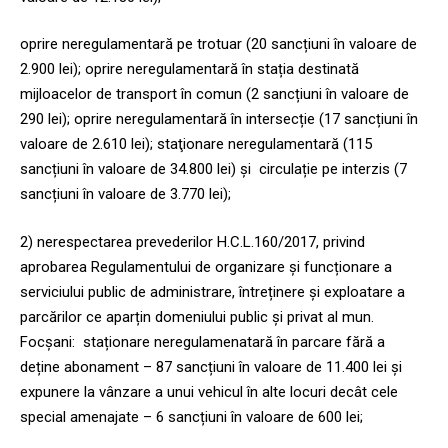
oprire neregulamentară pe trotuar (20 sancțiuni în valoare de
2.900 lei); oprire neregulamentară în stația destinată
mijloacelor de transport în comun (2 sancțiuni în valoare de
290 lei); oprire neregulamentară în intersecție (17 sancțiuni în
valoare de 2.610 lei); staţionare neregulamentară (115
sancțiuni în valoare de 34.800 lei) și circulație pe interzis (7
sancțiuni în valoare de 3.770 lei);
2) nerespectarea prevederilor H.C.L.160/2017, privind
aprobarea Regulamentului de organizare și funcționare a
serviciului public de administrare, întreținere și exploatare a
parcărilor ce aparțin domeniului public și privat al mun.
Focșani: staționare neregulamenatară în parcare fără a
deține abonament – 87 sancțiuni în valoare de 11.400 lei și
expunere la vânzare a unui vehicul în alte locuri decât cele
special amenajate – 6 sancțiuni în valoare de 600 lei;