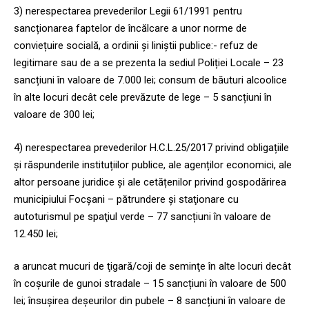
3) nerespectarea prevederilor Legii 61/1991 pentru
sancționarea faptelor de încălcare a unor norme de
conviețuire socială, a ordinii și liniștii publice:- refuz de
legitimare sau de a se prezenta la sediul Poliției Locale – 23
sancțiuni în valoare de 7.000 lei; consum de băuturi alcoolice
în alte locuri decât cele prevăzute de lege – 5 sancțiuni în
valoare de 300 lei;
4) nerespectarea prevederilor H.C.L.25/2017 privind obligațiile
și răspunderile instituțiilor publice, ale agenților economici, ale
altor persoane juridice și ale cetățenilor privind gospodărirea
municipiului Focșani – pătrundere şi staţionare cu
autoturismul pe spaţiul verde – 77 sancțiuni în valoare de
12.450 lei;
a aruncat mucuri de ţigară/coji de seminţe în alte locuri decât
în coşurile de gunoi stradale – 15 sancțiuni în valoare de 500
lei; însușirea deșeurilor din pubele – 8 sancțiuni în valoare de