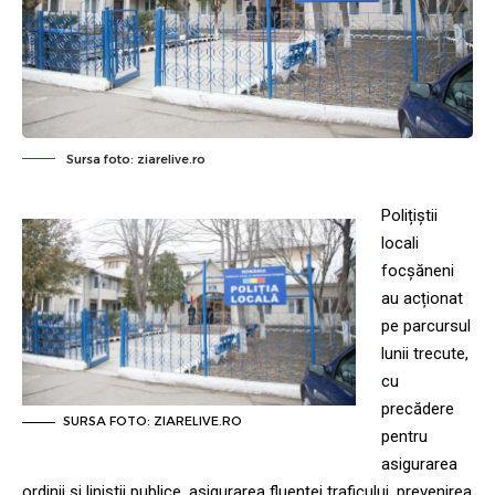
Sursa foto: ziarelive.ro
Polițiștii
locali
focșăneni
au acționat
pe parcursul
lunii trecute,
cu
precădere
SURSA FOTO: ZIARELIVE.RO
pentru
asigurarea
ordinii şi liniştii publice, asigurarea fluenței traficului, prevenirea