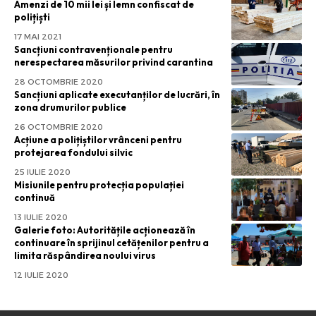
Amenzi de 10 mii lei și lemn confiscat de
polițiști
17 MAI 2021
Sancțiuni contravenționale pentru
nerespectarea măsurilor privind carantina
28 OCTOMBRIE 2020
Sancțiuni aplicate executanților de lucrări, în
zona drumurilor publice
26 OCTOMBRIE 2020
Acțiune a polițiștilor vrânceni pentru
protejarea fondului silvic
25 IULIE 2020
Misiunile pentru protecția populației
continuă
13 IULIE 2020
Galerie foto: Autoritățile acționează în
continuare în sprijinul cetățenilor pentru a
limita răspândirea noului virus
12 IULIE 2020