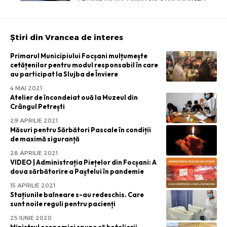
Știri din Vrancea de interes
Primarul Municipiului Focșani mulțumește
cetățenilor pentru modul responsabil în care
au participat la Slujba de Înviere
4 MAI 2021
Atelier de încondeiat ouă la Muzeul din
Crângul Petrești
29 APRILIE 2021
Măsuri pentru Sărbători Pascale în condiții
de maximă siguranță
28 APRILIE 2021
VIDEO | Administrația Piețelor din Focșani: A
doua sărbătorire a Paștelui în pandemie
15 APRILIE 2021
Stațiunile balneare s-au redeschis. Care
sunt noile reguli pentru pacienți
25 IUNIE 2020
Ministrul economiei spune că hotelierii