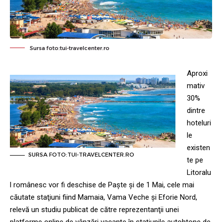
Sursa foto:tui-travelcenter.ro
Aproxi
mativ
30%
dintre
hoteluri
le
existen
SURSA FOTO:TUI-TRAVELCENTER.RO
te pe
Litoralu
l românesc vor fi deschise de Paşte şi de 1 Mai, cele mai
căutate staţiuni fiind Mamaia, Vama Veche şi Eforie Nord,
relevă un studiu publicat de către reprezentanţii unei
platforme online de vânzări vacanţe în staţiunile autohtone de