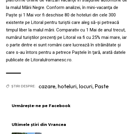
la malul Mării Negre. Conform analizei, în mini-vacanţa de
Paşte şi 1 Mai vor fi deschise 80 de hoteluri din cele 300
existente pe Litoral pentru turiştii care aleg să-şi petreacă
timpul liber la malul mării. Comparativ cu 1 Mai de anul trecut,
numărul turiştilor prezenţi pe Litoral va fi cu 25% mai mare, iar
o parte dintre ei sunt români care lucrează în străinătate şi
care s-au întors pentru a petrece Paştele în ţară, arată datele
publicate de Litoralulromanesc.ro.
cazare
,
hoteluri
,
locuri
,
Paste
ȘTIRI DESPRE:
Urmărește-ne pe Facebook
Ultimele știri din Vrancea