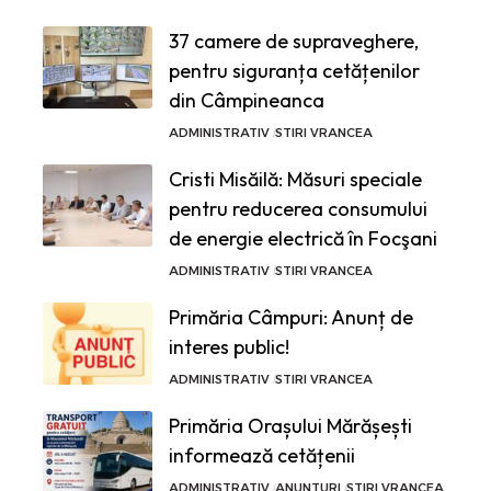
37 camere de supraveghere,
pentru siguranța cetățenilor
din Câmpineanca
ADMINISTRATIV
STIRI VRANCEA
Cristi Misăilă: Măsuri speciale
pentru reducerea consumului
de energie electrică în Focşani
ADMINISTRATIV
STIRI VRANCEA
Primăria Câmpuri: Anunț de
interes public!
ADMINISTRATIV
STIRI VRANCEA
Primăria Orașului Mărășești
informează cetățenii
ADMINISTRATIV
ANUNTURI
STIRI VRANCEA