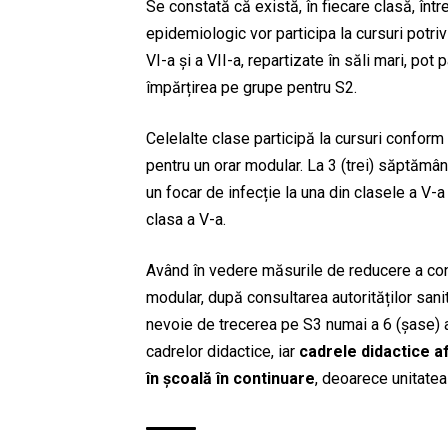
Se constată că există, în fiecare clasă, într
epidemiologic vor participa la cursuri potriv
VI-a și a VII-a, repartizate în săli mari, pot
împărțirea pe grupe pentru S2.
Celelalte clase participă la cursuri conform
pentru un orar modular. La 3 (trei) săptămân
un focar de infecție la una din clasele a V-a 
clasa a V-a.
Având în vedere măsurile de reducere a conta
modular, după consultarea autorităților sani
nevoie de trecerea pe S3 numai a 6 (șase) al
cadrelor didactice, iar
cadrele didactice af
în școală în continuare
, deoarece unitate