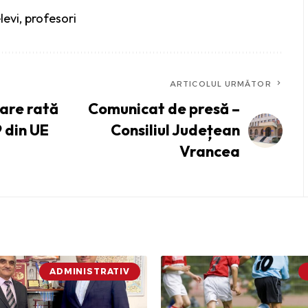
levi
,
profesori
ARTICOLUL URMĂTOR
are rată
Comunicat de presă –
9 din UE
Consiliul Județean
Vrancea
ADMINISTRATIV