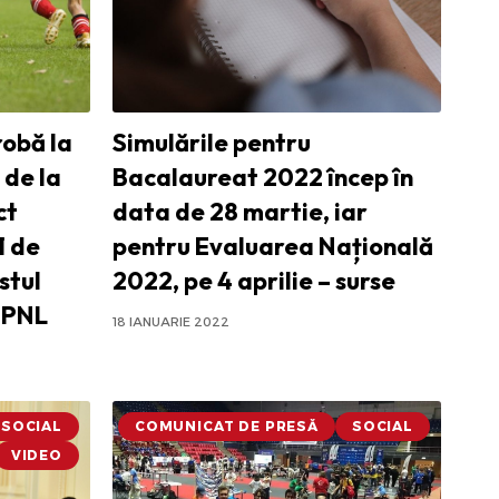
robă la
Simulările pentru
 de la
Bacalaureat 2022 încep în
ct
data de 28 martie, iar
1 de
pentru Evaluarea Națională
stul
2022, pe 4 aprilie – surse
i PNL
18 IANUARIE 2022
SOCIAL
COMUNICAT DE PRESĂ
SOCIAL
VIDEO