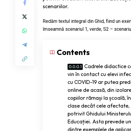
scenariilor.
Redăm textul integral din Ghid, fiind un exem
îmseamnă scenariul 1, verde, S2 – scenariul 
Contents
Cadrele didactice c
vin în contact cu elevi infe
cu COVID-19 ar putea pre
online de acasă, din izolare
copiilor rămași la școală, în
clase decât cele afectate,
potrivit Ghidului Ministerul
Educației. Asta prevede un
dintre exemplele de aplica