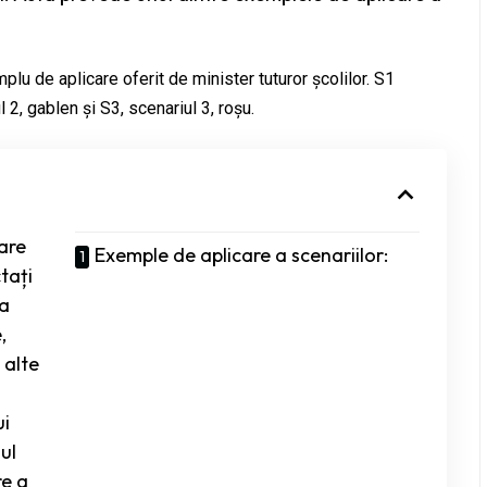
plu de aplicare oferit de minister tuturor școlilor. S1
2, gablen și S3, scenariul 3, roșu.
are
Exemple de aplicare a scenariilor:
ctați
da
,
 alte
ui
ul
re a