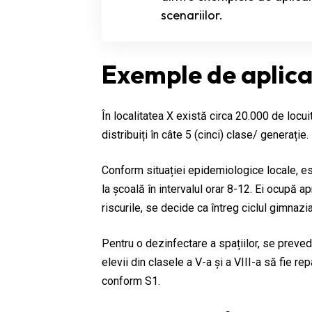
scenariilor.
Exemple de aplicar
În localitatea X există circa 20.000 de locui
distribuiți în câte 5 (cinci) clase/ generație.
Conform situației epidemiologice locale, est
la școală în intervalul orar 8-12. Ei ocupă a
riscurile, se decide ca întreg ciclul gimnazia
Pentru o dezinfectare a spațiilor, se preve
elevii din clasele a V-a și a VIII-a să fie rep
conform S1.