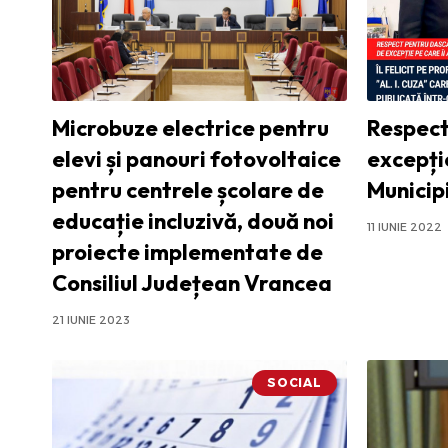
Microbuze electrice pentru
Respect
elevi și panouri fotovoltaice
excepție
pentru centrele școlare de
Municip
educație incluzivă, două noi
11 IUNIE 2022
proiecte implementate de
Consiliul Județean Vrancea
21 IUNIE 2023
SOCIAL