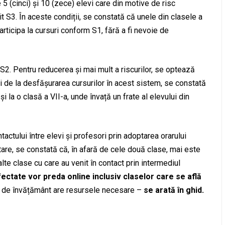
e 5 (cinci) și 10 (zece) elevi care din motive de risc
it S3. În aceste condiții, se constată că unele din clasele a
 participa la cursuri conform S1, fără a fi nevoie de
 S2. Pentru reducerea și mai mult a riscurilor, se optează
i de la desfășurarea cursurilor în acest sistem, se constată
și la o clasă a VII-a, unde învață un frate al elevului din
ctului între elevi și profesori prin adoptarea orarului
tare, se constată că, în afară de cele două clase, mai este
te clase cu care au venit în contact prin intermediul
ectate vor preda online inclusiv claselor care se află
a de învățământ are resursele necesare –
se arată în ghid.