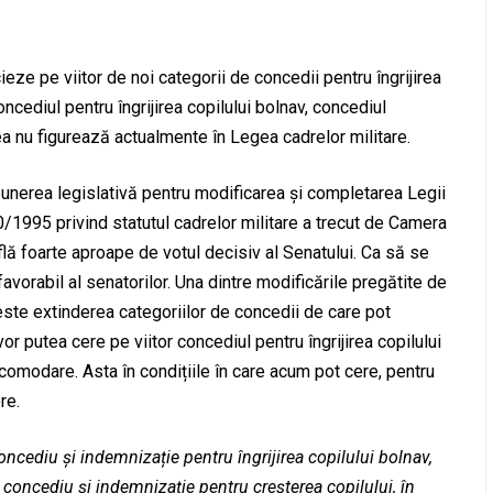
eze pe viitor de noi categorii de concedii pentru îngrijirea
oncediul pentru îngrijirea copilului bolnav, concediul
a nu figurează actualmente în Legea cadrelor militare.
unerea legislativă pentru modificarea și completarea Legii
80/1995 privind statutul cadrelor militare a trecut de Camera
lă foarte aproape de votul decisiv al Senatului. Ca să se
avorabil al senatorilor. Una dintre modificările pregătite de
este extinderea categoriilor de concedii de care pot
vor putea cere pe viitor concediul pentru îngrijirea copilului
comodare. Asta în condițiile în care acum pot cere, pentru
re.
concediu și indemnizație pentru îngrijirea copilului bolnav,
oncediu și indemnizație pentru creșterea copilului, în