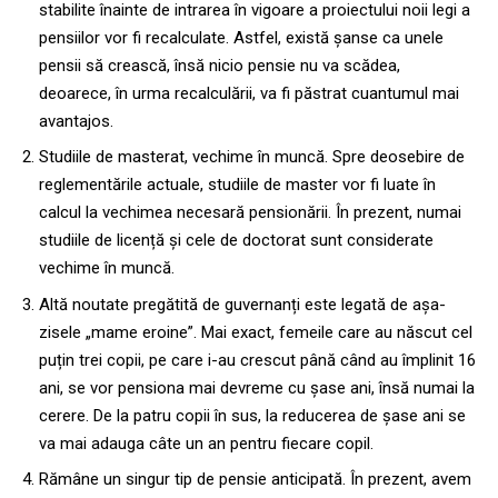
stabilite înainte de intrarea în vigoare a proiectului noii legi a
pensiilor vor fi recalculate. Astfel, există șanse ca unele
pensii să crească, însă nicio pensie nu va scădea,
deoarece, în urma recalculării, va fi păstrat cuantumul mai
avantajos.
Studiile de masterat, vechime în muncă. Spre deosebire de
reglementările actuale, studiile de master vor fi luate în
calcul la vechimea necesară pensionării. În prezent, numai
studiile de licență și cele de doctorat sunt considerate
vechime în muncă.
Altă noutate pregătită de guvernanți este legată de așa-
zisele „mame eroine”. Mai exact, femeile care au născut cel
puțin trei copii, pe care i-au crescut până când au împlinit 16
ani, se vor pensiona mai devreme cu șase ani, însă numai la
cerere. De la patru copii în sus, la reducerea de șase ani se
va mai adauga câte un an pentru fiecare copil.
Rămâne un singur tip de pensie anticipată. În prezent, avem