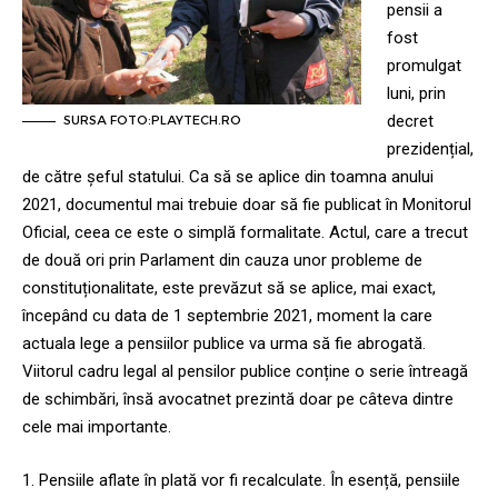
pensii a
fost
promulgat
luni, prin
decret
SURSA FOTO:PLAYTECH.RO
prezidențial,
de către șeful statului. Ca să se aplice din toamna anului
2021, documentul mai trebuie doar să fie publicat în Monitorul
Oficial, ceea ce este o simplă formalitate. Actul, care a trecut
de două ori prin Parlament din cauza unor probleme de
constituționalitate, este prevăzut să se aplice, mai exact,
începând cu data de 1 septembrie 2021, moment la care
actuala lege a pensiilor publice va urma să fie abrogată.
Viitorul cadru legal al pensilor publice conține o serie întreagă
de schimbări, însă avocatnet prezintă doar pe câteva dintre
cele mai importante.
Pensiile aflate în plată vor fi recalculate. În esență, pensiile