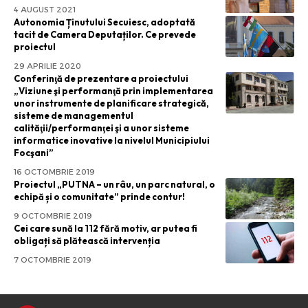
4 AUGUST 2021
Autonomia Ținutului Secuiesc, adoptată
tacit de Camera Deputaților. Ce prevede
proiectul
29 APRILIE 2020
Conferinţă de prezentare a proiectului
„Viziune şi performanţă prin implementarea
unor instrumente de planificare strategică,
sisteme de managementul
calităţii/performanţei şi a unor sisteme
informatice inovative la nivelul Municipiului
Focşani”
16 OCTOMBRIE 2019
Proiectul „PUTNA – un râu, un parc natural, o
echipă și o comunitate” prinde contur!
9 OCTOMBRIE 2019
Cei care sună la 112 fără motiv, ar putea fi
obligați să plătească intervenția
7 OCTOMBRIE 2019