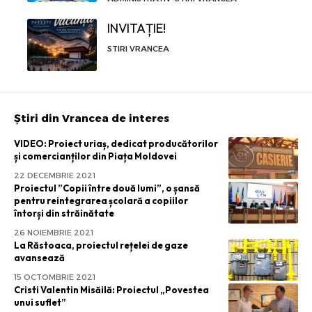
INVITAȚIE!
STIRI VRANCEA
Știri din Vrancea de interes
VIDEO: Proiect uriaș, dedicat producătorilor
și comercianților din Piața Moldovei
22 DECEMBRIE 2021
Proiectul ”Copii între două lumi”, o șansă
pentru reintegrarea școlară a copiilor
întorși din străinătate
26 NOIEMBRIE 2021
La Răstoaca, proiectul rețelei de gaze
avansează
15 OCTOMBRIE 2021
Cristi Valentin Misăilă: Proiectul „Povestea
unui suflet”