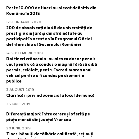
Peste 10.000 de tineri au plecat definitiv din
România în 2018
17 FEBRUARIE 2020
200 de absolvenți din 48 de universități de
prestigiu din țară și din străinătate au
participat în acest an în Programul Oficial
de Internship al Guvernului României
14 SEPTEMBRIE 2019
Doi tineri vrânceni s-au ales cu dosar penal:
unul pentru că a condus o mașină fără să aibă
permis, celălalt, pentru încredinţarea unui
vehicul pentru a fi condus pe drumurile
publice
3 AUGUST 2019
Clarificări privind ucenicia la locul de muncă
25 IUNIE 2019
Diferență majoră între cerere și ofertă pe
piața muncii din județul Vrancea
20 IUNIE 2019
Tineri bănuiți de tâlhărie calificată, reținuți