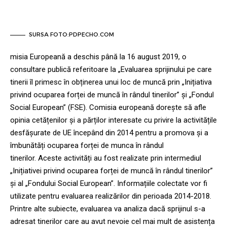
SURSA FOTO:PDPECHO.COM
misia Europeană a deschis până la 16 august 2019, o
consultare publică referitoare la „Evaluarea sprijinului pe care
tinerii îl primesc în obținerea unui loc de muncă prin „Inițiativa
privind ocuparea forței de muncă în rândul tinerilor” și „Fondul
Social European” (FSE). Comisia europeană dorește să afle
opinia cetățenilor și a părților interesate cu privire la activitățile
desfășurate de UE începând din 2014 pentru a promova și a
îmbunătăți ocuparea forței de munca în rândul
tinerilor. Aceste activități au fost realizate prin intermediul
„Inițiativei privind ocuparea forței de muncă în rândul tinerilor”
și al „Fondului Social European”. Informațiile colectate vor fi
utilizate pentru evaluarea realizărilor din perioada 2014-2018.
Printre alte subiecte, evaluarea va analiza dacă sprijinul s-a
adresat tinerilor care au avut nevoie cel mai mult de asistența