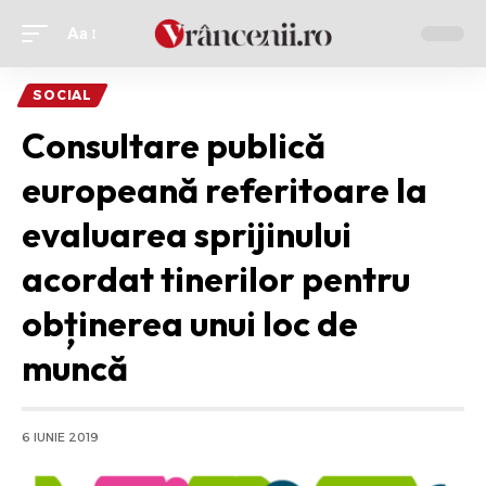
Aa
Ajustor
de
SOCIAL
font
Consultare publică
europeană referitoare la
evaluarea sprijinului
acordat tinerilor pentru
obținerea unui loc de
muncă
6 IUNIE 2019