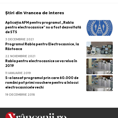
Știri din Vrancea de interes
Aplicația AFM pentru programul „Rabla
pentru electrocasnice” nu a fost dezvoltată
de STS
3 DECEMBRIE 2021
Programul Rabla pentru Electrocasnice, la
Răstoaca
22 NOIEMBRIE 2021
Rabla pentru electrocasnice se va relua în
2019
11 IANUARIE 2019
S-a lansat programul prin care 60.000 de
români pot primi vouchere pentru a înlocui
electrocasnicele vechi
19 DECEMBRIE 2018