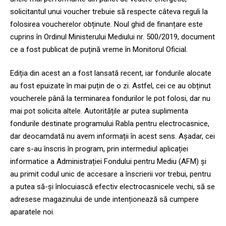
solicitantul unui voucher trebuie să respecte câteva reguli la
folosirea voucherelor obținute. Noul ghid de finanțare este
cuprins în Ordinul Ministerului Mediului nr. 500/2019, document
ce a fost publicat de puțină vreme în Monitorul Oficial.
Ediția din acest an a fost lansată recent, iar fondurile alocate
au fost epuizate în mai puțin de o zi. Astfel, cei ce au obținut
voucherele până la terminarea fondurilor le pot folosi, dar nu
mai pot solicita altele. Autoritățile ar putea suplimenta
fondurile destinate programului Rabla pentru electrocasnice,
dar deocamdată nu avem informații în acest sens. Așadar, cei
care s-au înscris în program, prin intermediul aplicației
informatice a Administrației Fondului pentru Mediu (AFM) și
au primit codul unic de accesare a înscrierii vor trebui, pentru
a putea să-și înlocuiască efectiv electrocasnicele vechi, să se
adresese magazinului de unde intenționează să cumpere
aparatele noi.