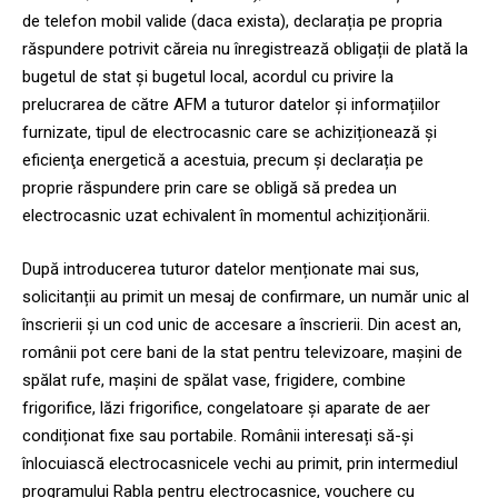
de telefon mobil valide (daca exista), declarația pe propria
răspundere potrivit căreia nu înregistrează obligații de plată la
bugetul de stat și bugetul local, acordul cu privire la
prelucrarea de către AFM a tuturor datelor și informațiilor
furnizate, tipul de electrocasnic care se achiziționează şi
eficienţa energetică a acestuia, precum și declarația pe
proprie răspundere prin care se obligă să predea un
electrocasnic uzat echivalent în momentul achiziționării.
După introducerea tuturor datelor menționate mai sus,
solicitanții au primit un mesaj de confirmare, un număr unic al
înscrierii și un cod unic de accesare a înscrierii. Din acest an,
românii pot cere bani de la stat pentru televizoare, mașini de
spălat rufe, mașini de spălat vase, frigidere, combine
frigorifice, lăzi frigorifice, congelatoare și aparate de aer
condiționat fixe sau portabile. Românii interesați să-și
înlocuiască electrocasnicele vechi au primit, prin intermediul
programului Rabla pentru electrocasnice, vouchere cu