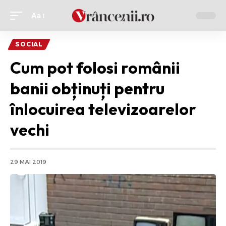
Aa
Ajustor
de
SOCIAL
font
Cum pot folosi românii
banii obținuți pentru
înlocuirea televizoarelor
vechi
29 MAI 2019