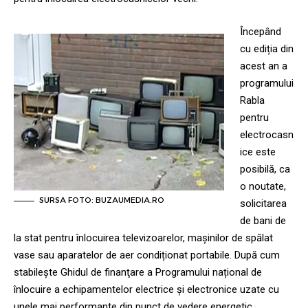
Începând
cu ediția din
acest an a
programului
Rabla
pentru
electrocasn
ice este
posibilă, ca
o noutate,
SURSA FOTO: BUZAUMEDIA.RO
solicitarea
de bani de
la stat pentru înlocuirea televizoarelor, mașinilor de spălat
vase sau aparatelor de aer condiționat portabile. După cum
stabilește Ghidul de finanţare a Programului național de
înlocuire a echipamentelor electrice și electronice uzate cu
unele mai performante din punct de vedere energetic,