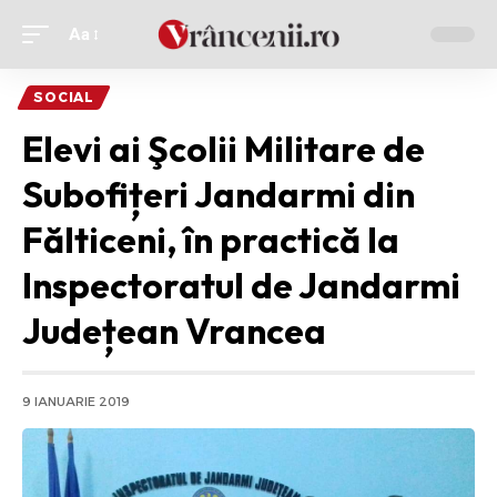
Aa
Ajustor
de
SOCIAL
font
Elevi ai Şcolii Militare de
Subofițeri Jandarmi din
Fălticeni, în practică la
Inspectoratul de Jandarmi
Județean Vrancea
9 IANUARIE 2019