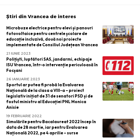
Știri din Vrancea de interes
Microbuze electrice pentru elevi și panouri
fotovoltaice pentru centrele școlare de
educație incluzivă, două noi proiecte
implementate de Consiliul Județean Vrancea
21 IUNIE 2023
Polițiști, luptători SAS, jandarmi, echipaje
ISU Vrancea, într-o intervenție periculoasă în
Focșani
26 IANUARIE 2023
Sportul ar putea fi probă la Evaluarea
Națională de la clasa a VIII-a – proiect
legislativ inițiat de 31 de senatori PSD și de
fostul ministru al Educației PNL Monica
Anisie
19 FEBRUARIE 2022
Simulările pentru Bacalaureat 2022 încep în
data de 28 martie, iar pentru Evaluarea
Națională 2022, pe 4 aprilie – surse