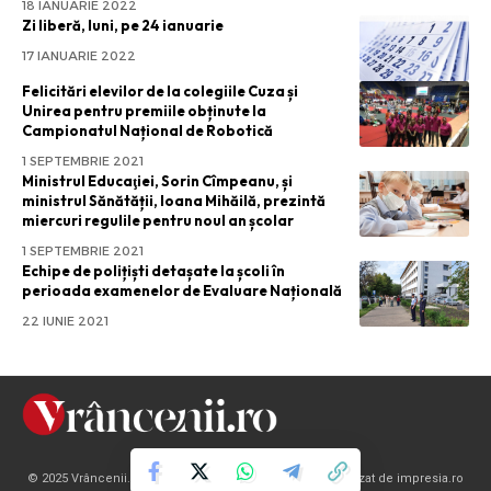
18 IANUARIE 2022
Zi liberă, luni, pe 24 ianuarie
17 IANUARIE 2022
Felicitări elevilor de la colegiile Cuza și
Unirea pentru premiile obținute la
Campionatul Național de Robotică
1 SEPTEMBRIE 2021
Ministrul Educaţiei, Sorin Cîmpeanu, și
ministrul Sănătății, Ioana Mihăilă, prezintă
miercuri regulile pentru noul an școlar
1 SEPTEMBRIE 2021
Echipe de polițiști detașate la școli în
perioada examenelor de Evaluare Națională
22 IUNIE 2021
© 2025 Vrâncenii.ro. Toate drepturile rezervate | Site realizat de impresia.ro