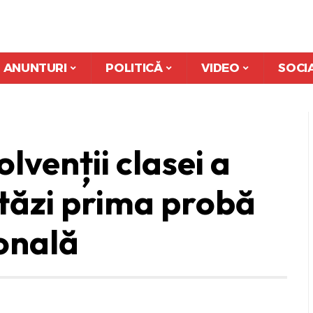
ANUNTURI
POLITICĂ
VIDEO
SOCI
lvenții clasei a
astăzi prima probă
onală