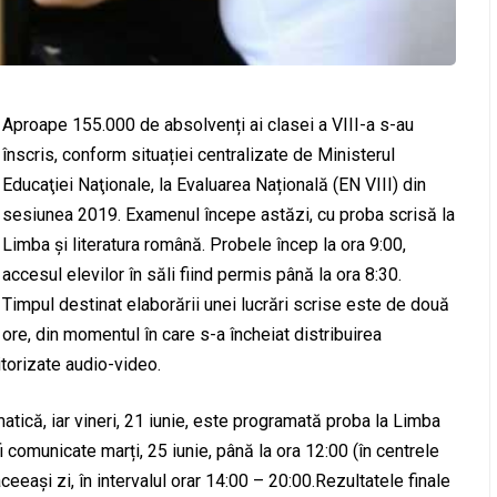
Aproape 155.000 de absolvenți ai clasei a VIII-a s-au
înscris, conform situației centralizate de Ministerul
Educaţiei Naţionale, la Evaluarea Națională (EN VIII) din
sesiunea 2019. Examenul începe astăzi, cu proba scrisă la
Limba și literatura română. Probele încep la ora 9:00,
accesul elevilor în săli fiind permis până la ora 8:30.
Timpul destinat elaborării unei lucrări scrise este de două
ore, din momentul în care s-a încheiat distribuirea
itorizate audio-video.
tică, iar vineri, 21 iunie, este programată proba la Limba
fi comunicate marți, 25 iunie, până la ora 12:00 (în centrele
eeași zi, în intervalul orar 14:00 – 20:00.Rezultatele finale