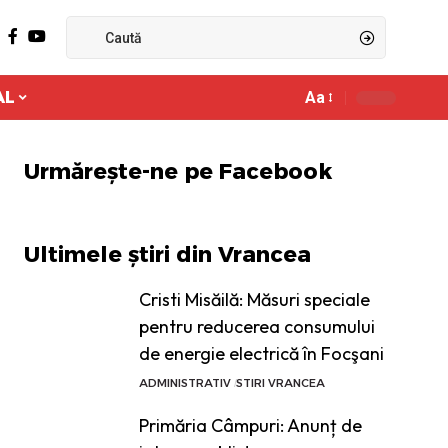
AL
Aa
Ajustor
de
font
Urmărește-ne pe Facebook
Ultimele știri din Vrancea
Cristi Misăilă: Măsuri speciale
pentru reducerea consumului
de energie electrică în Focşani
ADMINISTRATIV
STIRI VRANCEA
Primăria Câmpuri: Anunț de