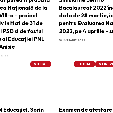
ea Națională de la
Bacalaureat 2022 în
VIII-a – proiect
data de 28 martie, i
iv inițiat de 31 de
pentru Evaluarea Na
 PSD și de fostul
2022, pe 4 aprilie – 
u al Educației PNL
18 IANUARIE 2022
Anisie
 2022
SOCIAL
SOCIAL
STIRI 
l Educaţiei, Sorin
Examen de atestare