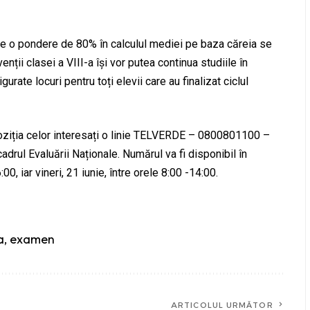
re o pondere de 80% în calculul mediei pe baza căreia se
nții clasei a VIII-a își vor putea continua studiile în
urate locuri pentru toți elevii care au finalizat ciclul
poziția celor interesați o linie TELVERDE – 0800801100 –
adrul Evaluării Naționale. Numărul va fi disponibil în
00, iar vineri, 21 iunie, între orele 8:00 -14:00.
a
,
examen
ARTICOLUL URMĂTOR