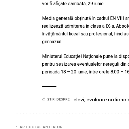
vor fi afișate sâmbătă, 29 iunie.
Media generală obținută în cadrul EN VIII a
realizează admiterea în clasa a IX-a. Absolve
învățământul liceal sau profesional, fiind asig
gimnazial.
Ministerul Educației Naționale pune la dis
pentru sesizarea eventualelor nereguli din c
perioada 18 – 20 iunie, între orele 8:00 – 16:
elevi
,
evaluare national
ȘTIRI DESPRE:
ARTICOLUL ANTERIOR