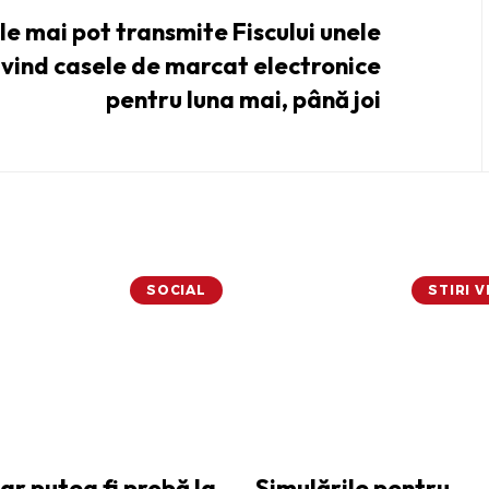
le mai pot transmite Fiscului unele
ivind casele de marcat electronice
pentru luna mai, până joi
SOCIAL
STIRI 
ar putea fi probă la
Simulările pentru