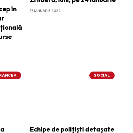
cep în
17 IANUARIE 2022
ar
țională
surse
VRANCEA
SOCIAL
 a
Echipe de polițiști detașate