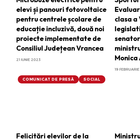
elevi și panouri fotovoltaice
Evaluar
pentru centrele școlare de
clasa a 
educație incluzivă, două noi
legislat
proiecte implementate de
senatori
Consiliul Județean Vrancea
ministr
Monica 
21 IUNIE 2023
19 FEBRUARIE
COMUNICAT DE PRESĂ
SOCIAL
Felicitări elevilor de la
Ministru