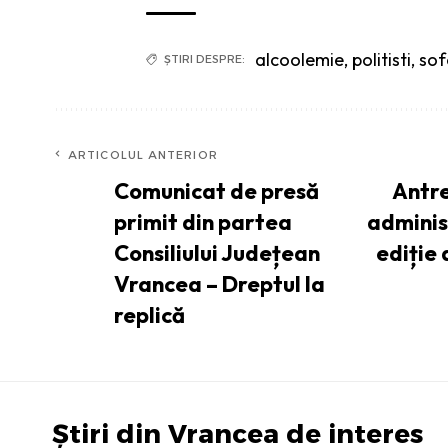
alcoolemie
,
politisti
,
sof
ȘTIRI DESPRE:
ARTICOLUL ANTERIOR
Comunicat de presă
Antre
primit din partea
administ
Consiliului Județean
ediție
Vrancea – Dreptul la
replică
Știri din Vrancea de interes