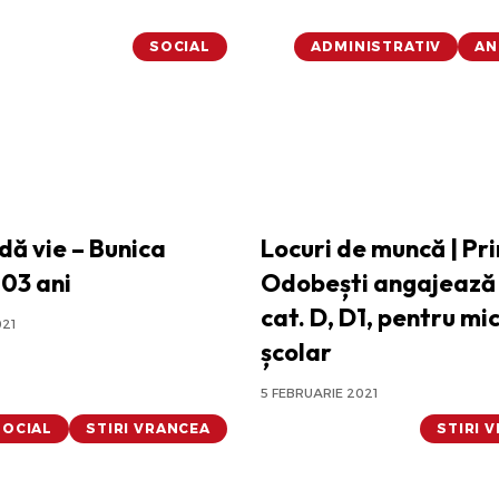
SOCIAL
ADMINISTRATIV
AN
dă vie – Bunica
Locuri de muncă | Pr
103 ani
Odobești angajează
cat. D, D1, pentru mi
021
școlar
5 FEBRUARIE 2021
SOCIAL
STIRI VRANCEA
STIRI 