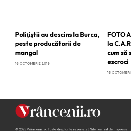
Poliţiştii au descins la Burca,
FOTO Acț
peste producătorii de
la C.A.R
mangal
cum să 
escroci
16 OCTOMBRIE 2019
16 OCTOMBRI
© 2025 Vrâncenii.ro. Toate drepturile rezervate | Site realizat de impresia.r