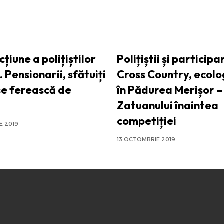
iune a polițiștilor
Polițiștii și participan
. Pensionarii, sfătuiți
Cross Country, ecolo
se ferească de
în Pădurea Merișor –
Zatuanului înaintea
competiției
E 2019
13 OCTOMBRIE 2019
o