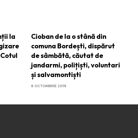
ții la
Cioban de la o stână din
gizare
comuna Bordești, dispărut
 Cotul
de sâmbătă, căutat de
jandarmi, polițiști, voluntari
și salvamontiști
8 OCTOMBRIE 2019