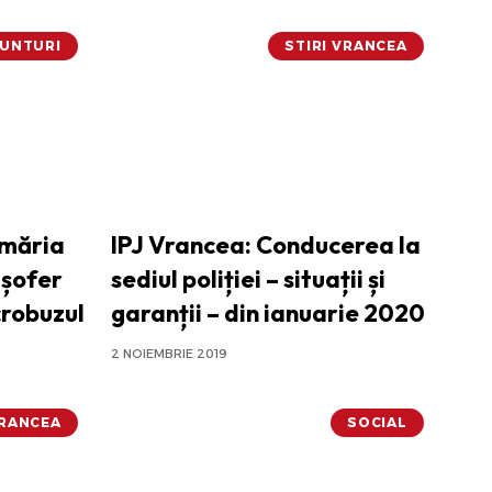
UNTURI
STIRI VRANCEA
imăria
IPJ Vrancea: Conducerea la
 șofer
sediul poliției – situații și
crobuzul
garanții – din ianuarie 2020
2 NOIEMBRIE 2019
VRANCEA
SOCIAL