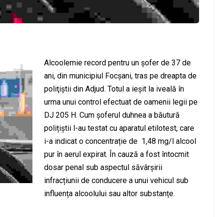
Alcoolemie record pentru un şofer de 37 de
ani, din municipiul Focșani, tras pe dreapta de
poliţiştii din Adjud. Totul a ieșit la iveală în
urma unui control efectuat de oamenii legii pe
DJ 205 H. Cum șoferul duhnea a băutură
polițiștii l-au testat cu aparatul etilotest, care
i-a indicat o concentrație de 1,48 mg/l alcool
pur în aerul expirat. În cauză a fost întocmit
dosar penal sub aspectul săvârșirii
infracțiunii de conducere a unui vehicul sub
influența alcoolului sau altor substanțe.