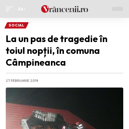
Aa
Ajustor
de
SOCIAL
font
La un pas de tragedie în
toiul nopții, în comuna
Câmpineanca
27 FEBRUARIE 2019