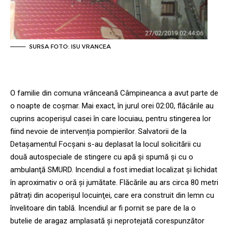
SURSA FOTO: ISU VRANCEA
O familie din comuna vrânceană Câmpineanca a avut parte de
o noapte de coșmar. Mai exact, în jurul orei 02:00, flăcările au
cuprins acoperișul casei în care locuiau, pentru stingerea lor
fiind nevoie de intervenția pompierilor. Salvatorii de la
Detaşamentul Focşani s-au deplasat la locul solicitării cu
două autospeciale de stingere cu apă şi spumă şi cu o
ambulanţă SMURD. Incendiul a fost imediat localizat și lichidat
în aproximativ o oră şi jumătate. Flăcările au ars circa 80 metri
pătrați din acoperişul locuinţei, care era construit din lemn cu
învelitoare din tablă. Incendiul ar fi pornit se pare de la o
butelie de aragaz amplasată şi neprotejată corespunzător