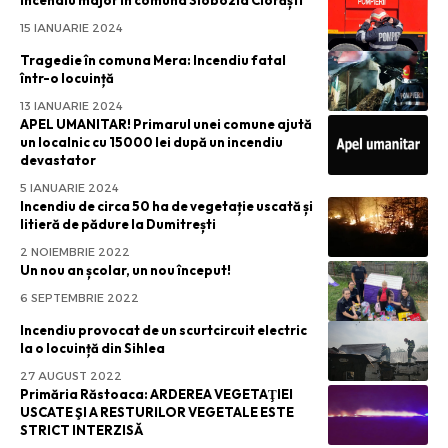
15 IANUARIE 2024
Tragedie în comuna Mera: Incendiu fatal
într-o locuință
13 IANUARIE 2024
APEL UMANITAR! Primarul unei comune ajută
un localnic cu 15000 lei după un incendiu
devastator
5 IANUARIE 2024
Incendiu de circa 50 ha de vegetație uscată și
litieră de pădure la Dumitrești
2 NOIEMBRIE 2022
Un nou an școlar, un nou început!
6 SEPTEMBRIE 2022
Incendiu provocat de un scurtcircuit electric
la o locuință din Sihlea
27 AUGUST 2022
Primăria Răstoaca: ARDEREA VEGETAŢIEI
USCATE ŞI A RESTURILOR VEGETALE ESTE
STRICT INTERZISĂ