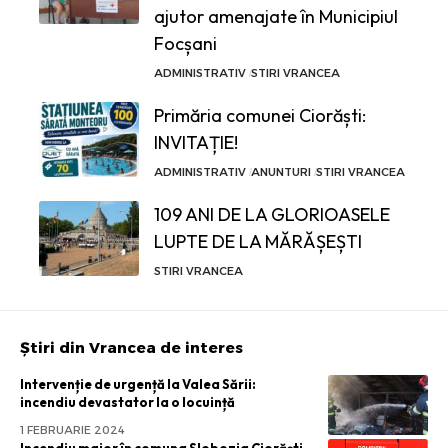
ajutor amenajate în Municipiul
Focșani
ADMINISTRATIV
STIRI VRANCEA
Primăria comunei Ciorăști:
INVITAȚIE!
ADMINISTRATIV
ANUNTURI
STIRI VRANCEA
109 ANI DE LA GLORIOASELE
LUPTE DE LA MĂRĂȘEȘTI
STIRI VRANCEA
Știri din Vrancea de interes
Intervenție de urgență la Valea Sării:
incendiu devastator la o locuință
1 FEBRUARIE 2024
Incendiu major în comuna Slobozia Ciorăști