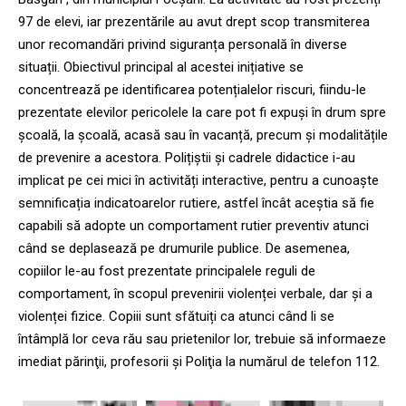
97 de elevi, iar prezentările au avut drept scop transmiterea
unor recomandări privind siguranța personală în diverse
situații. Obiectivul principal al acestei inițiative se
concentrează pe identificarea potențialelor riscuri, fiindu-le
prezentate elevilor pericolele la care pot fi expuși în drum spre
școală, la școală, acasă sau în vacanță, precum și modalitățile
de prevenire a acestora. Polițiștii și cadrele didactice i-au
implicat pe cei mici în activități interactive, pentru a cunoaște
semnificația indicatoarelor rutiere, astfel încât aceștia să fie
capabili să adopte un comportament rutier preventiv atunci
când se deplasează pe drumurile publice. De asemenea,
copiilor le-au fost prezentate principalele reguli de
comportament, în scopul prevenirii violenței verbale, dar și a
violenței fizice. Copiii sunt sfătuiți ca atunci când li se
întâmplă lor ceva rău sau prietenilor lor, trebuie să informaeze
imediat părinţii, profesorii şi Poliţia la numărul de telefon 112.