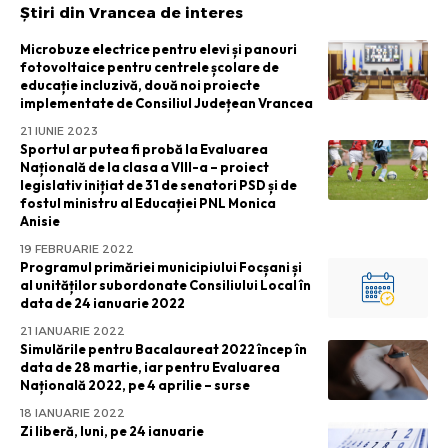
Știri din Vrancea de interes
Microbuze electrice pentru elevi și panouri
fotovoltaice pentru centrele școlare de
educație incluzivă, două noi proiecte
implementate de Consiliul Județean Vrancea
21 IUNIE 2023
Sportul ar putea fi probă la Evaluarea
Națională de la clasa a VIII-a – proiect
legislativ inițiat de 31 de senatori PSD și de
fostul ministru al Educației PNL Monica
Anisie
19 FEBRUARIE 2022
Programul primăriei municipiului Focșani și
al unităților subordonate Consiliului Local în
data de 24 ianuarie 2022
21 IANUARIE 2022
Simulările pentru Bacalaureat 2022 încep în
data de 28 martie, iar pentru Evaluarea
Națională 2022, pe 4 aprilie – surse
18 IANUARIE 2022
Zi liberă, luni, pe 24 ianuarie