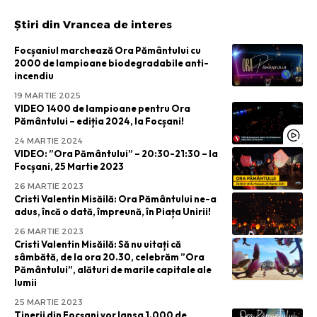
Știri din Vrancea de interes
Focșaniul marchează Ora Pământului cu
2000 de lampioane biodegradabile anti-
incendiu
19 MARTIE 2025
VIDEO 1400 de lampioane pentru Ora
Pământului – ediția 2024, la Focșani!
24 MARTIE 2024
VIDEO: ”Ora Pământului” – 20:30-21:30 – la
Focșani, 25 Martie 2023
26 MARTIE 2023
Cristi Valentin Misăilă: Ora Pământului ne-a
adus, încă o dată, împreună, în Piața Unirii!
26 MARTIE 2023
Cristi Valentin Misăilă: Să nu uitați că
sâmbătă, de la ora 20.30, celebrăm ”Ora
Pământului”, alături de marile capitale ale
lumii
25 MARTIE 2023
Tinerii din Focșani vor lansa 1.000 de