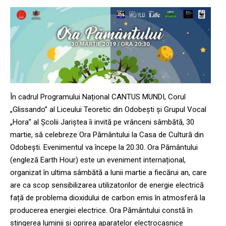
În cadrul Programului Național CANTUS MUNDI, Corul
„Glissando” al Liceului Teoretic din Odobești și Grupul Vocal
„Hora” al Școlii Jariștea îi invită pe vrânceni sâmbătă, 30
martie, să celebreze Ora Pământului la Casa de Cultură din
Odobești. Evenimentul va începe la 20.30. Ora Pământului
(engleză Earth Hour) este un eveniment internațional,
organizat în ultima sâmbătă a lunii martie a fiecărui an, care
are ca scop sensibilizarea utilizatorilor de energie electrică
față de problema dioxidului de carbon emis în atmosferă la
producerea energiei electrice. Ora Pământului constă în
stingerea luminii și oprirea aparatelor electrocasnice