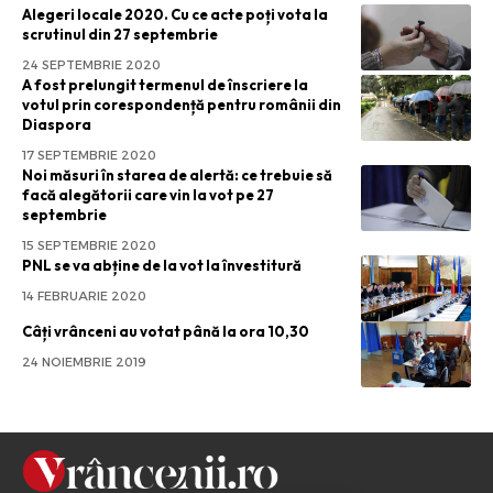
Alegeri locale 2020. Cu ce acte poți vota la
scrutinul din 27 septembrie
24 SEPTEMBRIE 2020
A fost prelungit termenul de înscriere la
votul prin corespondență pentru românii din
Diaspora
17 SEPTEMBRIE 2020
Noi măsuri în starea de alertă: ce trebuie să
facă alegătorii care vin la vot pe 27
septembrie
15 SEPTEMBRIE 2020
PNL se va abține de la vot la învestitură
14 FEBRUARIE 2020
Câți vrânceni au votat până la ora 10,30
24 NOIEMBRIE 2019