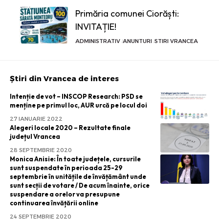
Primăria comunei Ciorăști:
INVITAȚIE!
ADMINISTRATIV
ANUNTURI
STIRI VRANCEA
Știri din Vrancea de interes
Intenție de vot – INSCOP Research: PSD se
menține pe primul loc, AUR urcă pe locul doi
27 IANUARIE 2022
Alegeri locale 2020 – Rezultate finale
județul Vrancea
28 SEPTEMBRIE 2020
Monica Anisie: În toate județele, cursurile
sunt suspendate în perioada 25-29
septembrie în unitățile de învățământ unde
sunt secții de votare / De acum înainte, orice
suspendare a orelor va presupune
continuarea învățării online
24 SEPTEMBRIE 2020