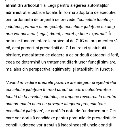
aliniat din articolul 1 al Legii pentru alegerea autorităților
administrației publice locale. În forma adoptată de Executiv,
prin ordonanța de urgență se prevede: “
consiliile locale și
județene, primarii și președinții consiliilor județene se aleg
prin vot universal, egal, direct, secret și liber exprimat
”. În
nota de fundamentare la proiectul de OUG se argumentează
că, deși primarii și președinții de CJ au roluri și atribuții
similare, modalitatea de alegere a celor două categorii diferă,
ceea ce determină un tratament diferit unor funcții similare,
mai ales din perspectiva legitimității și stabilității în funcție.
“
Având în vedere efectele pozitive ale alegerii președintelui
consiliului județean în mod direct de către colectivitatea
locală de la nivelul județului, se impune revenirea la scrutin
uninominal în ceea ce privește alegerea președintelui
consiliului județean
”, se arată în nota de fundamentare. Cei
care vor dori să candideze pentru posturile de președinți de
consilii județene vor trebui să îndeplinească unele condiții,