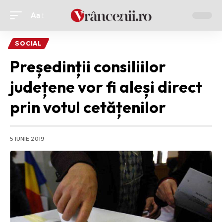
Aa
Ajustor
de
SOCIAL
font
Președinții consiliilor
județene vor fi aleși direct
prin votul cetățenilor
5 IUNIE 2019