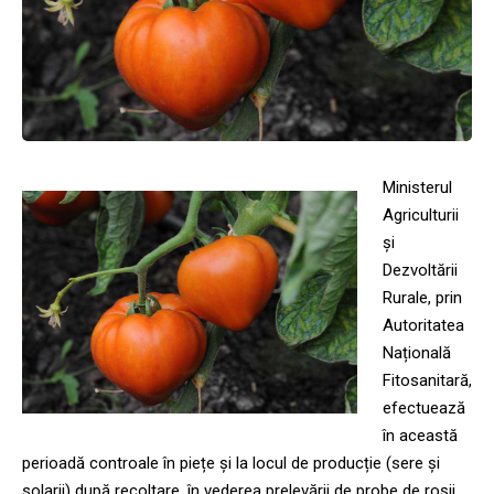
Ministerul
Agriculturii
și
Dezvoltării
Rurale, prin
Autoritatea
Națională
Fitosanitară,
efectuează
în această
perioadă controale în piețe și la locul de producție (sere și
solarii) după recoltare, în vederea prelevării de probe de roșii