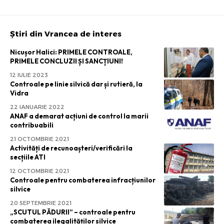
Știri din Vrancea de interes
Nicușor Halici: PRIMELE CONTROALE,
PRIMELE CONCLUZII ȘI SANCȚIUNI!
12 IULIE 2023
Controale pe linie silvică dar și rutieră, la
Vidra
22 IANUARIE 2022
ANAF a demarat acțiuni de control la marii
contribuabili
21 OCTOMBRIE 2021
Activități de recunoașteri/verificări la
secțiile ATI
12 OCTOMBRIE 2021
Controale pentru combaterea infracțiunilor
silvice
20 SEPTEMBRIE 2021
„SCUTUL PĂDURII” – controale pentru
combaterea ilegalităților silvice