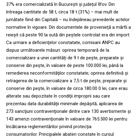
37% era comercializată în București și județul Ilfov. Din
întreaga cantitate de 58 t, circa 18 t (31%) – mai mult de
jumătate fiind din Capitală – nu îndeplineau prevederile actelor
normative în vigoare. Din documentele de provenieță a mărfii a
reieșit că peste 90 la sută din peștele controlat era din import.
Ca urmare a deficienţelor constatate, comisarii ANPC au
dispus următoarele măsuri: oprirea temporară de la
comercializare a unei cantități de 9 t de pește, preparate și
conserve din pește, în valoare de peste 100.000 lei, până la
remedierea neconformităţilor constatate; oprirea definitivă şi
retragerea de la comercializare a 7,5 t de pește, preparate și
conserve din pește, în valoare de circa 180.00 0 lei, care erau
alterate sau depozitate în condiții improprii sau care
prezentau data durabilității minimale depășită; aplicarea de
273 sancţiuni contravenţionale dintre care 130 avertismente şi
143 amenzi contravenţionale în valoare de 765.500 lei pentru
încălcarea reglementărilor privind protecţia
consumatorilor. Principalele abateri constate în cursul