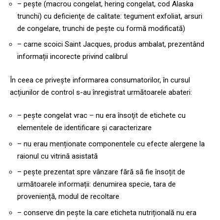
– peşte (macrou congelat, hering congelat, cod Alaska
trunchi) cu deficienţe de calitate: tegument exfoliat, arsuri
de congelare, trunchi de peşte cu formă modificată)
– carne scoici Saint Jacques, produs ambalat, prezentând
informații incorecte privind calibrul
În ceea ce privește informarea consumatorilor, în cursul
acțiunilor de control s-au înregistrat următoarele abateri:
– pește congelat vrac – nu era însoţit de etichete cu
elementele de identificare şi caracterizare
– nu erau menționate componentele cu efecte alergene la
raionul cu vitrină asistată
– pește prezentat spre vânzare fără să fie însoțit de
următoarele informații: denumirea specie, tara de
proveniență, modul de recoltare
– conserve din pește la care eticheta nutrițională nu era