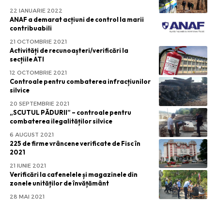
22 IANUARIE 2022
ANAF a demarat acțiuni de control la marii
contribuabili
21 OCTOMBRIE 2021
Activități de recunoașteri/verificări la
secțiile ATI
12 OCTOMBRIE 2021
Controale pentru combaterea infracțiunilor
silvice
20 SEPTEMBRIE 2021
„SCUTUL PĂDURII” – controale pentru
combaterea ilegalităților silvice
6 AUGUST 2021
225 de firme vrâncene verificate de Fisc în
2021
21 IUNIE 2021
Verificări la cafenelele și magazinele din
zonele unităților de învățământ
28 MAI 2021