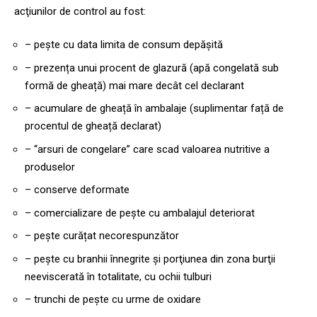
acţiunilor de control au fost:
– pește cu data limita de consum depășită
– prezența unui procent de glazură (apă congelată sub
formă de gheață) mai mare decât cel declarant
– acumulare de gheață în ambalaje (suplimentar față de
procentul de gheață declarat)
– “arsuri de congelare” care scad valoarea nutritive a
produselor
– conserve deformate
– comercializare de pește cu ambalajul deteriorat
– pește curățat necorespunzător
– peşte cu branhii înnegrite şi porţiunea din zona burţii
neeviscerată în totalitate, cu ochii tulburi
– trunchi de pește cu urme de oxidare