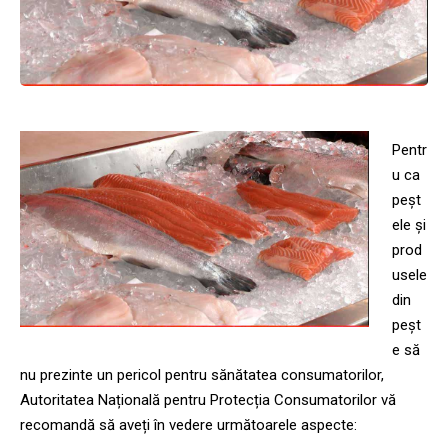
Pentr
u ca
peșt
ele și
prod
usele
din
peșt
e să
nu prezinte un pericol pentru sănătatea consumatorilor,
Autoritatea Națională pentru Protecția Consumatorilor vă
recomandă să aveți în vedere următoarele aspecte: