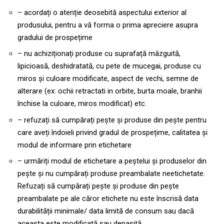
– acordați o atenție deosebită aspectului exterior al
produsului, pentru a vă forma o prima apreciere asupra
gradului de prospețime
– nu achiziționați produse cu suprafață mâzguită,
lipicioasă, deshidratată, cu pete de mucegai, produse cu
miros și culoare modificate, aspect de vechi, semne de
alterare (ex: ochii retractati in orbite, burta moale, branhii
închise la culoare, miros modificat) etc.
– refuzați să cumpărați pește și produse din pește pentru
care aveți îndoieli privind gradul de prospețime, calitatea și
modul de informare prin etichetare
– urmăriți modul de etichetare a peștelui și produselor din
pește și nu cumpărați produse preambalate neetichetate.
Refuzați să cumpărați pește și produse din pește
preambalate pe ale căror etichete nu este înscrisă data
durabilității minimale/ data limită de consum sau dacă
aceasta este modificată sau depașită