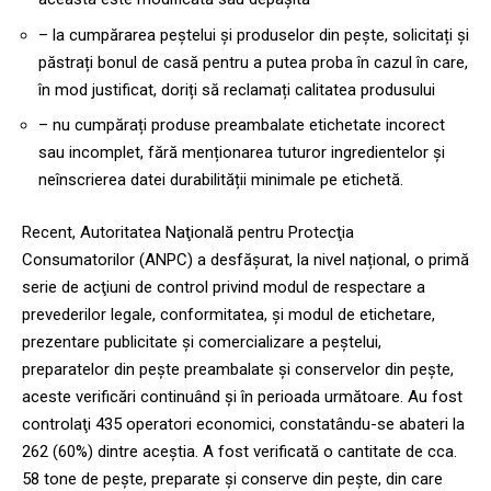
– la cumpărarea peștelui și produselor din pește, solicitați și
păstrați bonul de casă pentru a putea proba în cazul în care,
în mod justificat, doriți să reclamați calitatea produsului
– nu cumpărați produse preambalate etichetate incorect
sau incomplet, fără menționarea tuturor ingredientelor și
neînscrierea datei durabilității minimale pe etichetă.
Recent, Autoritatea Naţională pentru Protecţia
Consumatorilor (ANPC) a desfăşurat, la nivel național, o primă
serie de acţiuni de control privind modul de respectare a
prevederilor legale, conformitatea, şi modul de etichetare,
prezentare publicitate şi comercializare a peștelui,
preparatelor din pește preambalate și conservelor din pește,
aceste verificări continuând și în perioada următoare. Au fost
controlaţi 435 operatori economici, constatându-se abateri la
262 (60%) dintre aceştia. A fost verificată o cantitate de cca.
58 tone de pește, preparate și conserve din pește, din care