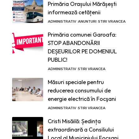
Primăria Orașului Mărășești
informează cetățenii
ADMINISTRATIV
ANUNTURI
STIRI VRANCEA
Primăria comunei Garoafa:
STOP ABANDONĂRII
DEȘEURILOR PE DOMENIUL
PUBLIC!
ADMINISTRATIV
STIRI VRANCEA
Măsuri speciale pentru
reducerea consumului de
energie electrică în Focşani
ADMINISTRATIV
STIRI VRANCEA
Cristi Misăilă: Ședința
extraordinară a Consiliului
Local al Municipiului Focșani