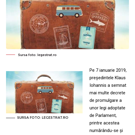
Sursa foto: legestrat.ro
Pe 7 ianuarie 2019,
p
reședintele Klaus
Iohannis a semnat
mai multe decrete
de promulgare a
unor legi adoptate
de Parlament,
SURSA FOTO: LEGESTRAT.RO
printre acestea
numărându-se și