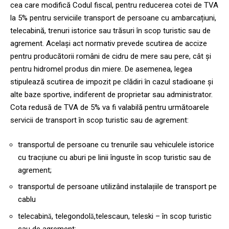
cea care modifică Codul fiscal, pentru reducerea cotei de TVA
la 5% pentru serviciile transport de persoane cu ambarcațiuni,
telecabină, trenuri istorice sau trăsuri în scop turistic sau de
agrement. Același act normativ prevede scutirea de accize
pentru producătorii români de cidru de mere sau pere, cât și
pentru hidromel produs din miere. De asemenea, legea
stipulează scutirea de impozit pe clădiri în cazul stadioane și
alte baze sportive, indiferent de proprietar sau administrator.
Cota redusă de TVA de 5% va fi valabilă pentru următoarele
servicii de transport în scop turistic sau de agrement:
transportul de persoane cu trenurile sau vehiculele istorice
cu tracțiune cu aburi pe linii înguste în scop turistic sau de
agrement;
transportul de persoane utilizând instalațiile de transport pe
cablu
telecabină, telegondolă,telescaun, teleski – în scop turistic
sau de agrement;