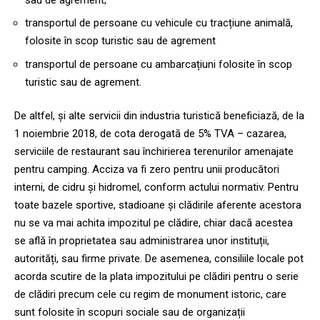
transportul de persoane cu vehicule cu tracțiune animală,
folosite în scop turistic sau de agrement
transportul de persoane cu ambarcațiuni folosite în scop
turistic sau de agrement.
De altfel, și alte servicii din industria turistică beneficiază, de la
1 noiembrie 2018, de cota derogată de 5% TVA – cazarea,
serviciile de restaurant sau închirierea terenurilor amenajate
pentru camping. Acciza va fi zero pentru unii producători
interni, de cidru și hidromel, conform actului normativ. Pentru
toate bazele sportive, stadioane și clădirile aferente acestora
nu se va mai achita impozitul pe clădire, chiar dacă acestea
se află în proprietatea sau administrarea unor instituții,
autorități, sau firme private. De asemenea, consiliile locale pot
acorda scutire de la plata impozitului pe clădiri pentru o serie
de clădiri precum cele cu regim de monument istoric, care
sunt folosite în scopuri sociale sau de organizații