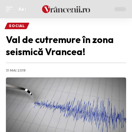
Aa
Ajustor
de
SOCIAL
font
Val de cutremure în zona
seismică Vrancea!
31 MAI 2019