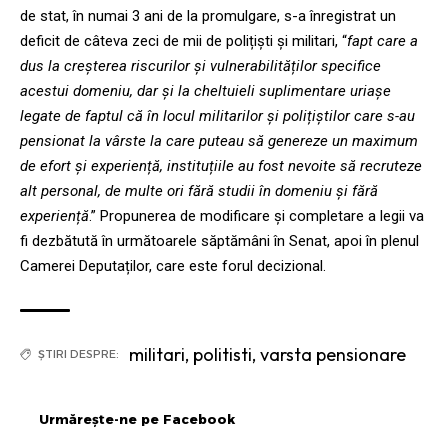
de stat, în numai 3 ani de la promulgare, s-a înregistrat un
deficit de câteva zeci de mii de polițiști și militari, “
fapt care a
dus la creșterea riscurilor și vulnerabilităților specifice
acestui domeniu, dar și la cheltuieli suplimentare uriașe
legate de faptul că în locul militarilor și polițiștilor care s-au
pensionat la vârste la care puteau să genereze un maximum
de efort și experiență, instituțiile au fost nevoite să recruteze
alt personal, de multe ori fără studii în domeniu și fără
experiență
.” Propunerea de modificare și completare a legii va
fi dezbătută în următoarele săptămâni în Senat, apoi în plenul
Camerei Deputaților, care este forul decizional.
militari
,
politisti
,
varsta pensionare
ȘTIRI DESPRE:
Urmărește-ne pe Facebook