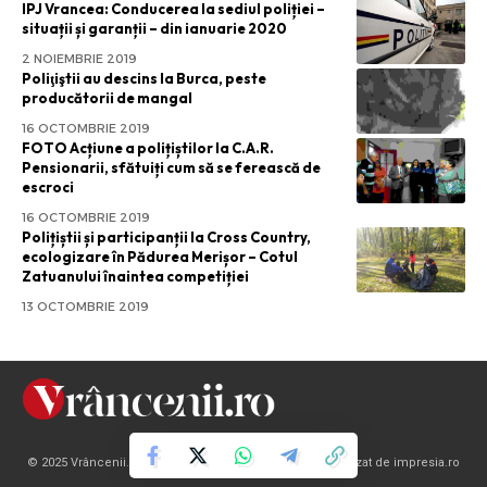
IPJ Vrancea: Conducerea la sediul poliției –
situații și garanții – din ianuarie 2020
2 NOIEMBRIE 2019
Poliţiştii au descins la Burca, peste
producătorii de mangal
16 OCTOMBRIE 2019
FOTO Acțiune a polițiștilor la C.A.R.
Pensionarii, sfătuiți cum să se ferească de
escroci
16 OCTOMBRIE 2019
Polițiștii și participanții la Cross Country,
ecologizare în Pădurea Merișor – Cotul
Zatuanului înaintea competiției
13 OCTOMBRIE 2019
© 2025 Vrâncenii.ro. Toate drepturile rezervate | Site realizat de impresia.ro