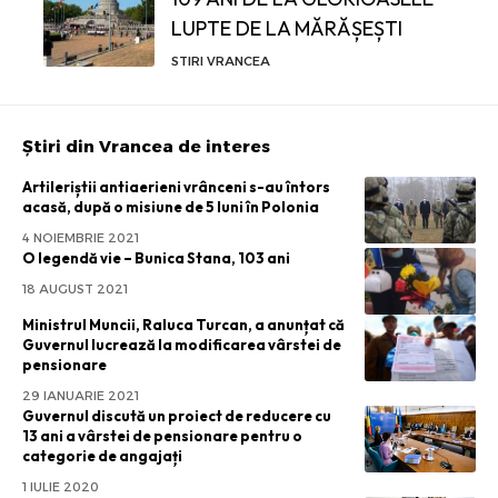
LUPTE DE LA MĂRĂȘEȘTI
STIRI VRANCEA
Știri din Vrancea de interes
Artileriștii antiaerieni vrânceni s-au întors
acasă, după o misiune de 5 luni în Polonia
4 NOIEMBRIE 2021
O legendă vie – Bunica Stana, 103 ani
18 AUGUST 2021
Ministrul Muncii, Raluca Turcan, a anunțat că
Guvernul lucrează la modificarea vârstei de
pensionare
29 IANUARIE 2021
Guvernul discută un proiect de reducere cu
13 ani a vârstei de pensionare pentru o
categorie de angajați
1 IULIE 2020