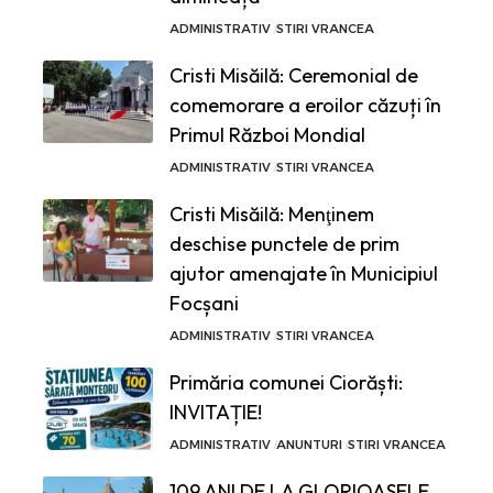
ADMINISTRATIV
STIRI VRANCEA
Cristi Misăilă: Ceremonial de
comemorare a eroilor căzuți în
Primul Război Mondial
ADMINISTRATIV
STIRI VRANCEA
Cristi Misăilă: Menţinem
deschise punctele de prim
ajutor amenajate în Municipiul
Focșani
ADMINISTRATIV
STIRI VRANCEA
Primăria comunei Ciorăști:
INVITAȚIE!
ADMINISTRATIV
ANUNTURI
STIRI VRANCEA
109 ANI DE LA GLORIOASELE