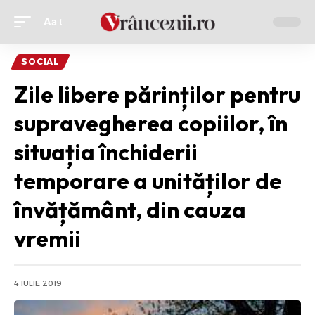
Aa
Ajustor
de
SOCIAL
font
Zile libere părinților pentru
supravegherea copiilor, în
situația închiderii
temporare a unităților de
învățământ, din cauza
vremii
4 IULIE 2019