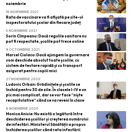
noiembrie
18 NOIEMBRIE 2021
Rata de vaccinare va fi afișată pe site-ul
inspectoratului școlar din fiecare județ
5 NOIEMBRIE 2021
Sorin Cîmpeanu: Dacă regulile sanitare nu
pot fi respectate, școlile pot trece online
9 OCTOMBRIE 2021
Marcel Ciolacu: Dacă ajungem la guvernare
vom deschide absolut toate școlile, cu
sistem de testare rapidă și cu transport
asigurat pentru copiii mici
27 NOIEMBRIE 2020
Ludovic Orban: Grădinițele și școlile se
închid pentru 30 de zile. În clasele I-IV e un
pic mai complicat, dar se vor face “niște
recapitulative” când se va reveni în clase
6 NOIEMBRIE 2020
Monica Anisie: Nu există o legătură între
deschiderea școlilor și creșterea numărului
de infectări. Ministerul Sănătății a propus
închiderea școlilor când rata infectării