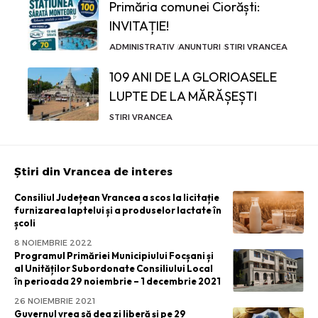
Primăria comunei Ciorăști:
INVITAȚIE!
ADMINISTRATIV
ANUNTURI
STIRI VRANCEA
109 ANI DE LA GLORIOASELE
LUPTE DE LA MĂRĂȘEȘTI
STIRI VRANCEA
Știri din Vrancea de interes
Consiliul Județean Vrancea a scos la licitație
furnizarea laptelui și a produselor lactate în
școli
8 NOIEMBRIE 2022
Programul Primăriei Municipiului Focșani și
al Unităților Subordonate Consiliului Local
în perioada 29 noiembrie – 1 decembrie 2021
26 NOIEMBRIE 2021
Guvernul vrea să dea zi liberă și pe 29