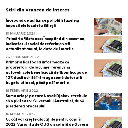
Știri din Vrancea de interes
Începând de astăzi se pot plăti taxele și
impozitele locale la Bălești
10 IANUARIE 2024
Primăria Răstoaca: Începând din acest an,
indicatorul social de referinţă va fi
actualizat anual, la data de 1 martie
23 FEBRUARIE 2022
Primăria Răstoaca informează că
proprietarii de locuinţe, terenuri și
autovehicule beneficiază de 1bonificaţia de
10% dacă achită întreaga sumă datorată
bugetului local, până pe 31 martie
16 FEBRUARIE 2022
Suma uriașă pe care Novak Djokovic trebuie
să o plătească Guvernului Australiei, după
pierderea procesului
16 IANUARIE 2022
Cu cât vor crește alocațiile pentru copii în
2022. Varianta de OUG discutată de Guvern