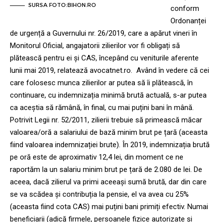
SURSA FOTO:BIHON.RO
conform
Ordonanței
de urgență a Guvernului nr. 26/2019, care a apărut vineri în
Monitorul Oficial, angajatorii zilierilor vor fi obligați să
plătească pentru ei și CAS, începând cu veniturile aferente
lunii mai 2019, relatează avocatnet.ro. Având în vedere că cei
care folosesc munca zilierilor ar putea să îi plătească, în
continuare, cu indemnizația minimă brută actuală, s-ar putea
ca aceștia să rămână, în final, cu mai puțini bani în mână.
Potrivit Legii nr. 52/2011, zilierii trebuie să primească măcar
valoarea/oră a salariului de bază minim brut pe țară (aceasta
fiind valoarea indemnizației brute). În 2019, indemnizația brută
pe oră este de aproximativ 12,4 lei, din moment ce ne
raportăm la un salariu minim brut pe țară de 2.080 de lei. De
aceea, dacă zilierul va primi aceeași sumă brută, dar din care
se va scădea și contribuția la pensie, el va avea cu 25%
(aceasta fiind cota CAS) mai puțini bani primiți efectiv. Numai
beneficiarii (adică firmele, persoanele fizice autorizate și