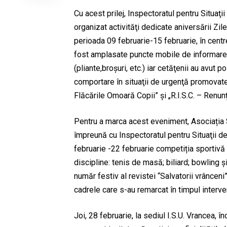
Cu acest prilej, Inspectoratul pentru Situaţi
organizat activităţi dedicate aniversării Zil
perioada 09 februarie-15 februarie, în centr
fost amplasate puncte mobile de informare 
(pliante,broșuri, etc.) iar cetăţenii au avut p
comportare în situaţii de urgenţă promovate 
Flăcările Omoară Copii” și „R.I.S.C. – Renun
Pentru a marca acest eveniment, Asociația
împreună cu Inspectoratul pentru Situaţii d
februarie -22 februarie competiția sportivă
discipline: tenis de masă; biliard; bowling 
număr festiv al revistei “Salvatorii vrânceni
cadrele care s-au remarcat în timpul interven
Joi, 28 februarie, la sediul I.S.U. Vrancea, 