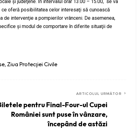
 locale şi judeţene. În intervalul orar 13.00 – 15.00, se va
e ce oferă posibilitatea celor interesaţi să cunoască
ica de intervenţie a pompierilor vrânceni. De asemenea,
specifice şi modul de comportare în diferite situaţii de
se
,
Ziua Protecţiei Civile
ARTICOLUL URMĂTOR
Biletele pentru Final-Four-ul Cupei
României sunt puse în vânzare,
începând de astăzi