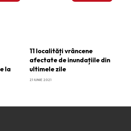
11 localități vrâncene
afectate de inundațiile din
e la
ultimele zile
21 IUNIE 2021