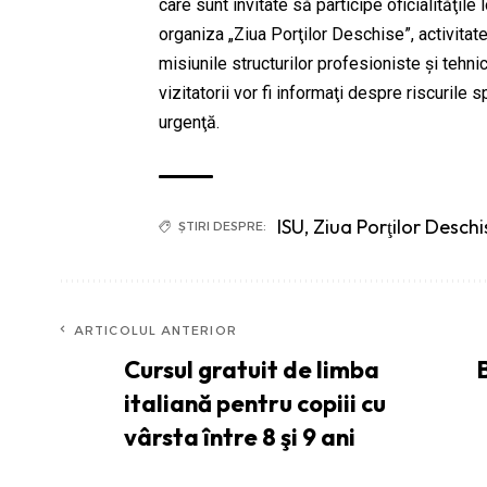
care sunt invitate să participe oficialităţile
organiza „Ziua Porţilor Deschise”, activitat
misiunile structurilor profesioniste şi tehn
vizitatorii vor fi informaţi despre riscurile 
urgenţă.
ISU
,
Ziua Porţilor Deschi
ȘTIRI DESPRE:
ARTICOLUL ANTERIOR
Cursul gratuit de limba
italiană pentru copiii cu
vârsta între 8 şi 9 ani