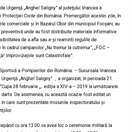
i de Urgenţă „Anghel Saligny” al judeţului Vrancea a
ei Protecţiei Civile din România. Premergător acestei zile, în
ele comerciale şi în Bazarul Obor din municipiul Focşani, au
preventivă unde au fost distribuite materiale informative
osibilitatea de a afla sau a-şi reaminti regulile de
în cadrul campaniilor „Nu tremur la cutremur”, „F.O.C –
ță! Improvizațiile sunt Catastrofale”.
 Sportivă a Pompierilor din România – Sucursala Vrancea
e Urgenţă „Anghel Saligny” , a organizat, în perioada 21
 “Cupa 28 februarie „, ediția a XIV-a – 2019 la următoarele
şi darts. De asemenea, cu această ocazie fost editat un
” în care sunt prezentate misiunile inspectoratului şi
ţiilor.
începând cu ora 13.00 va avea loc o ceremonie militară la