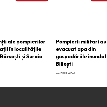
ții ale pompierilor
Pompierii militari au
ații în localitățile
evacuat apa din
, Bârsești și Suraia
gospodăriile inundat
Biliești
22 IUNIE 2021