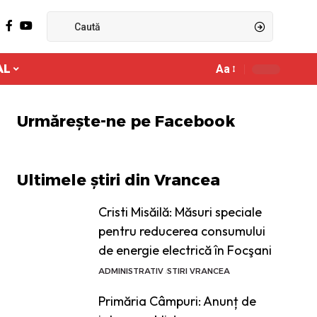
AL
Aa
Ajustor
de
font
Urmărește-ne pe Facebook
Ultimele știri din Vrancea
Cristi Misăilă: Măsuri speciale
pentru reducerea consumului
de energie electrică în Focşani
ADMINISTRATIV
STIRI VRANCEA
Primăria Câmpuri: Anunț de