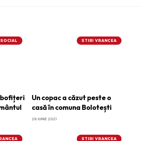
SOCIAL
STIRI VRANCEA
ubofițeri
Un copac a căzut peste o
ământul
casă în comuna Bolotești
28 IUNIE 2021
VRANCEA
STIRI VRANCEA