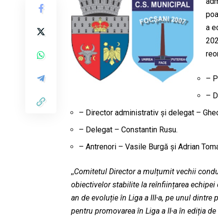
adm
poa
a e
202
reo
– P
– D
– Director administrativ și delegat – Gh
– Delegat – Constantin Rusu.
– Antrenori – Vasile Burgă și Adrian Tom
,,
Comitetul Director a mulțumit vechii conduc
obiectivelor stabilite la reînființarea echipei
an de evoluție în Liga a III-a, pe unul dintre
pentru promovarea în Liga a II-a în ediția d