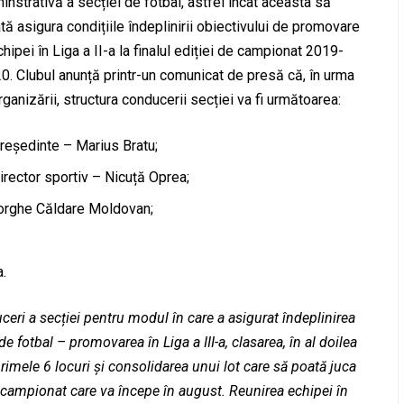
instrativă a secției de fotbal, astfel încât aceasta să
tă asigura condițiile îndeplinirii obiectivului de promovare
chipei în Liga a II-a la finalul ediției de campionat 2019-
0. Clubul anunță printr-un comunicat de presă că, în urma
rganizării, structura conducerii secției va fi următoarea:
reședinte – Marius Bratu;
irector sportiv – Nicuță Oprea;
eorghe Căldare Moldovan;
a.
eri a secției pentru modul în care a asigurat îndeplinirea
 de fotbal – promovarea în Liga a III-a, clasarea, în al doilea
 primele 6 locuri și consolidarea unui lot care să poată juca
e campionat care va începe în august. Reunirea echipei în