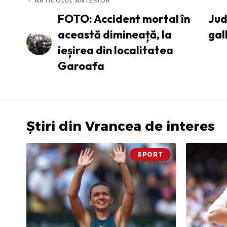
ARTICOLUL ANTERIOR
FOTO: Accident mortal în
Jud
această dimineață, la
gal
ieșirea din localitatea
Garoafa
Știri din Vrancea de interes
SPORT