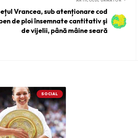
ARTICOLUL URMĂTOR
ețul Vrancea, sub atenționare cod
ben de ploi însemnate cantitativ şi
de vijelii, până mâine seară
SOCIAL