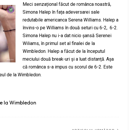
Meci senzațional făcut de românca noastră,
Simona Halep în fața adeversarei sale
redutabile americanca Serena Williams. Halep a
învins-o pe Williams în două seturi cu 6-2, 6-2.
Simona Halep nu i-a dat nicio șansă Serenei
Wiliams, în primul set al finalei de la
Wimbledon. Halep a făcut de la începutul
meciului două break-uri și a luat distanță. Așa
că românca s-a impus cu scorul de 6-2. Este
eul de la Wimbledon.
de la Wimbledon