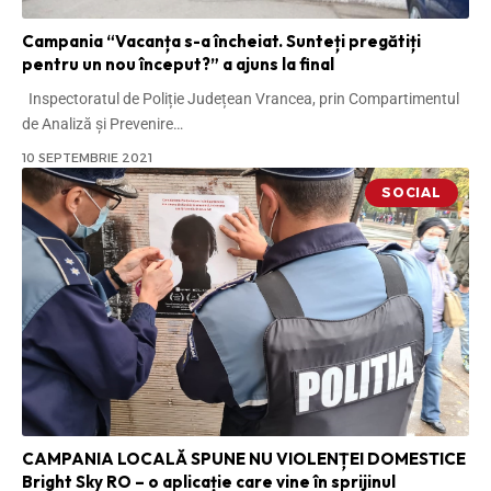
Campania “Vacanța s-a încheiat. Sunteți pregătiți
pentru un nou început?” a ajuns la final
Inspectoratul de Poliție Județean Vrancea, prin Compartimentul
de Analiză și Prevenire
…
10 SEPTEMBRIE 2021
SOCIAL
CAMPANIA LOCALĂ SPUNE NU VIOLENȚEI DOMESTICE
Bright Sky RO – o aplicație care vine în sprijinul