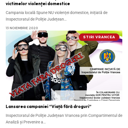
victimelor violenței domestice
Campania locală Spune NU violenței domestice, inițiată de
Inspectoratul de Poliție Județean
…
13 NOIEMBRIE 2020
STIRI VRANCEA
Lansarea campaniei “Viață fără droguri”
Inspectoratul de Poliție Județean Vrancea prin Compartimentul de
Analiză și Prevenire a
…