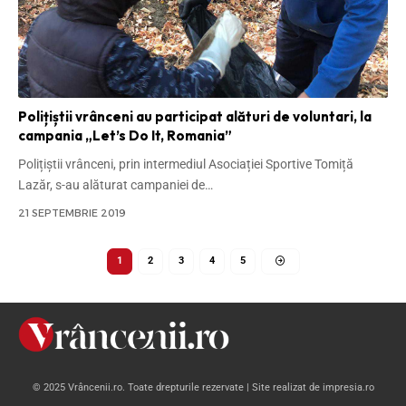
Polițiștii vrânceni au participat alături de voluntari, la
campania „Let’s Do It, Romania”
Polițiștii vrânceni, prin intermediul Asociației Sportive Tomiță
Lazăr, s-au alăturat campaniei de
…
21 SEPTEMBRIE 2019
1
2
3
4
5
© 2025 Vrâncenii.ro. Toate drepturile rezervate | Site realizat de impresia.ro